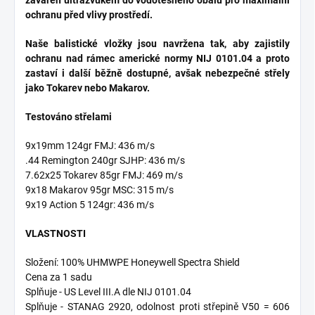
zavařen ultrazvukem do vodotěsného obalu pro maximální
ochranu před vlivy prostředí.
Naše balistické vložky jsou navržena tak, aby zajistily
ochranu nad rámec americké normy NIJ 0101.04 a proto
zastaví i další běžně dostupné, avšak nebezpečné střely
jako Tokarev nebo Makarov.
Testováno střelami
9x19mm 124gr FMJ: 436 m/s
.44 Remington 240gr SJHP: 436 m/s
7.62x25 Tokarev 85gr FMJ: 469 m/s
9x18 Makarov 95gr MSC: 315 m/s
9x19 Action 5 124gr: 436 m/s
VLASTNOSTI
Složení: 100% UHMWPE Honeywell Spectra Shield
Cena za 1 sadu
Splňuje - US Level III.A dle NIJ 0101.04
Splňuje - STANAG 2920, odolnost proti střepině V50 = 606