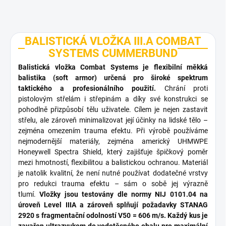
BALISTICKÁ VLOŽKA III.A COMBAT
SYSTEMS CUMMERBUND
Balistická vložka Combat Systems je flexibilní měkká
balistika (soft armor) určená pro široké spektrum
taktického a profesionálního použití.
Chrání proti
pistolovým střelám i střepinám a díky své konstrukci se
pohodlně přizpůsobí tělu uživatele. Cílem je nejen zastavit
střelu, ale zároveň minimalizovat její účinky na lidské tělo –
zejména omezením trauma efektu. Při výrobě používáme
nejmodernější materiály, zejména americký UHMWPE
Honeywell Spectra Shield, který zajišťuje špičkový poměr
mezi hmotností, flexibilitou a balistickou ochranou. Materiál
je natolik kvalitní, že není nutné používat dodatečné vrstvy
pro redukci trauma efektu – sám o sobě jej výrazně
tlumí.
Vložky jsou testovány dle normy NIJ 0101.04 na
úroveň Level IIIA a zároveň splňují požadavky STANAG
2920 s fragmentační odolností V50 = 606 m/s. Každý kus je