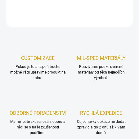
DETAILNÍ INFORMACE
ZEPTAT SE
HLÍDAT
Uložit
CUSTOMIZACE
MIL-SPEC MATERIÁLY
Pokud je to alespoň trochu
Používáme pouze ověřené
možné, rádi upravíme produkt na
materiály od těch nejlepších
míru.
výrobců.
ODBORNÉ PORADENSTVÍ
RYCHLÁ EXPEDICE
Máme letité zkušenosti z oboru a
Objednávky dokážeme dodat
rádi se o naše zkušenosti
zpravidla do 2 dnů až k Vám
podělíme.
domů.