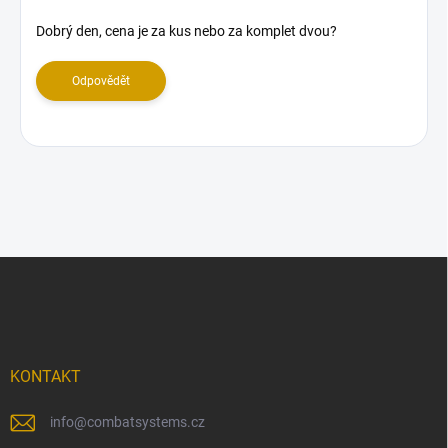
i
s
Dobrý den, cena je za kus nebo za komplet dvou?
d
i
Odpovědět
s
k
u
z
í
Z
á
p
a
t
í
KONTAKT
info
@
combatsystems.cz