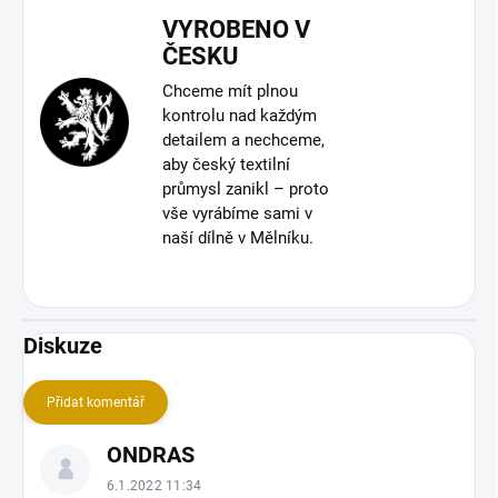
VYROBENO V
ČESKU
Chceme mít plnou
kontrolu nad každým
detailem a nechceme,
aby český textilní
průmysl zanikl – proto
vše vyrábíme sami v
naší dílně v Mělníku.
Diskuze
Přidat komentář
V
ONDRAS
ý
p
6.1.2022 11:34