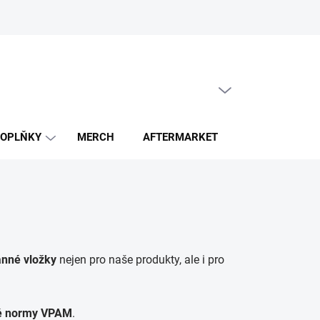
PRÁZDNÝ KOŠÍK
NÁKUPNÍ
KOŠÍK
OPLŇKY
MERCH
AFTERMARKET
ZACHRAŇ GE
anné vložky
nejen pro naše produkty, ale i pro
é normy VPAM
.