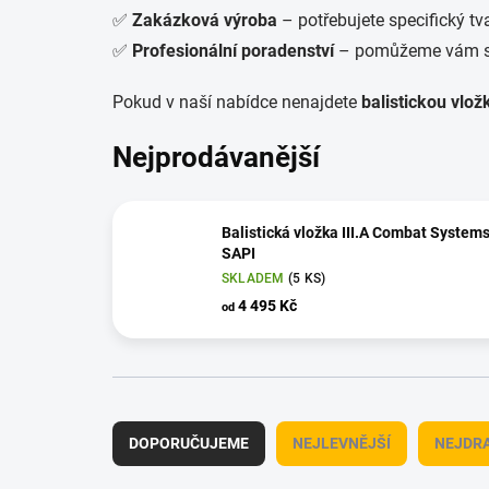
✅
Zakázková výroba
– potřebujete specifický t
✅
Profesionální poradenství
– pomůžeme vám s v
Pokud v naší nabídce nenajdete
balistickou vlož
Nejprodávanější
Balistická vložka III.A Combat System
SAPI
SKLADEM
(5 KS)
4 495 Kč
od
Ř
a
DOPORUČUJEME
NEJLEVNĚJŠÍ
NEJDRA
z
e