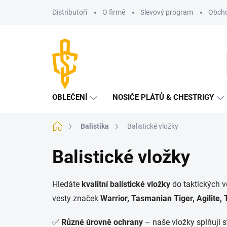
Přejít
Distributoři
O firmě
Slevový program
Obcho
na
obsah
OBLEČENÍ
NOSIČE PLÁTŮ & CHESTRIGY
Domů
Balistika
Balistické vložky
Balistické vložky
Hledáte
kvalitní balistické vložky
do taktických v
vesty značek
Warrior, Tasmanian Tiger, Agilite,
✅
Různé úrovně ochrany
– naše vložky splňují 