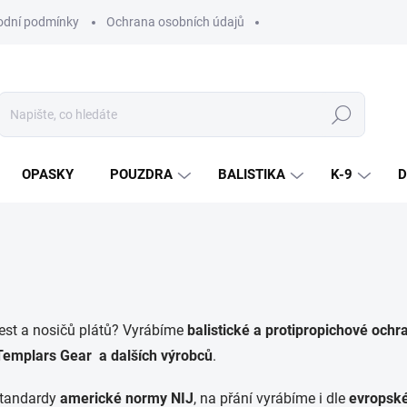
dní podmínky
Ochrana osobních údajů
Hledat
OPASKY
POUZDRA
BALISTIKA
K-9
D
est a nosičů plátů? Vyrábíme
balistické a protipropichové ochr
 Templars Gear a dalších výrobců
.
standardy
americké normy NIJ
, na přání vyrábíme i dle
evropsk