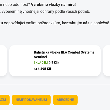
var nebo odolnost?
Vyrobíme vložky na míru!
ýběrem nejvhodnější ochrany podle vašich potřeb.
ku
odpovídající vašim požadavkům,
kontaktujte nás
a společně 
s
Balistická vložka III.A Combat Systems
Sentinel
SKLADEM
(>5 KS)
4 495 Kč
od
ŽŠÍ
NEJPRODÁVANĚJŠÍ
ABECEDNĚ