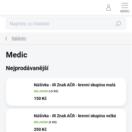
Přejít
na
obsah
Hledat
Nášivky
Medic
Nejprodávanější
Nášivka - IR Znak AČR - krevní skupina malá
SKLADEM
(>5 KS)
150 Kč
Nášivka - IR Znak AČR - krevní skupina velká
SKLADEM
(3 KS)
250 Kč