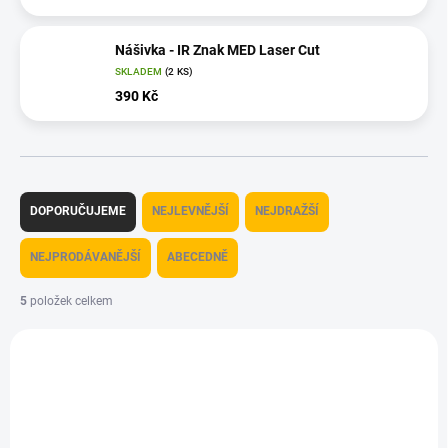
Nášivka - IR Znak MED Laser Cut
SKLADEM
(2 KS)
390 Kč
Ř
a
DOPORUČUJEME
NEJLEVNĚJŠÍ
NEJDRAŽŠÍ
z
e
NEJPRODÁVANĚJŠÍ
ABECEDNĚ
n
í
5
položek celkem
p
V
r
ý
o
p
d
i
u
s
k