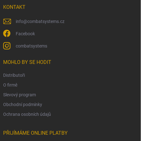
t
v
í
KONTAKT
k
y
v
info
@
combatsystems.cz
ý
p
Facebook
i
s
combatsystems
u
MOHLO BY SE HODIT
Distributoři
O firmě
Slevový program
Obchodní podmínky
Ochrana osobních údajů
PŘIJÍMÁME ONLINE PLATBY