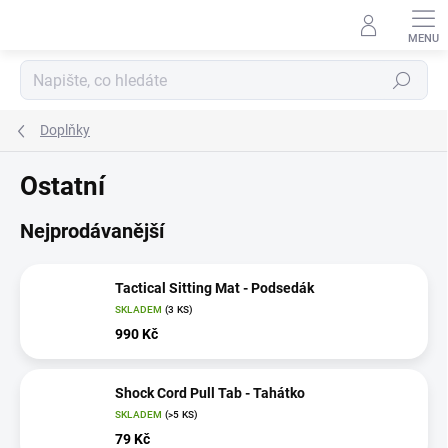
Přejít
na
obsah
Hledat
Doplňky
Ostatní
Nejprodávanější
Tactical Sitting Mat - Podsedák
SKLADEM
(3 KS)
990 Kč
Shock Cord Pull Tab - Tahátko
SKLADEM
(>5 KS)
79 Kč