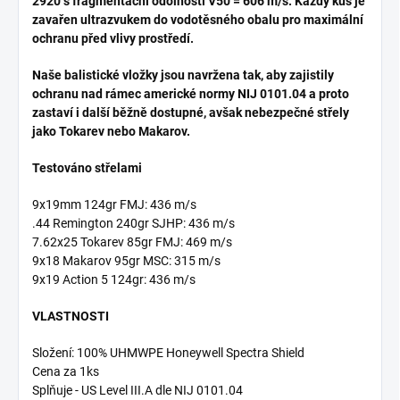
2920 s fragmentační odolností V50 = 606 m/s. Každý kus je
zavařen ultrazvukem do vodotěsného obalu pro maximální
ochranu před vlivy prostředí.
Naše balistické vložky jsou navržena tak, aby zajistily
ochranu nad rámec americké normy NIJ 0101.04 a proto
zastaví i další běžně dostupné, avšak nebezpečné střely
jako Tokarev nebo Makarov.
Testováno střelami
9x19mm 124gr FMJ: 436 m/s
.44 Remington 240gr SJHP: 436 m/s
7.62x25 Tokarev 85gr FMJ: 469 m/s
9x18 Makarov 95gr MSC: 315 m/s
9x19 Action 5 124gr: 436 m/s
VLASTNOSTI
Složení: 100% UHMWPE Honeywell Spectra Shield
Cena za 1ks
Splňuje - US Level III.A dle NIJ 0101.04