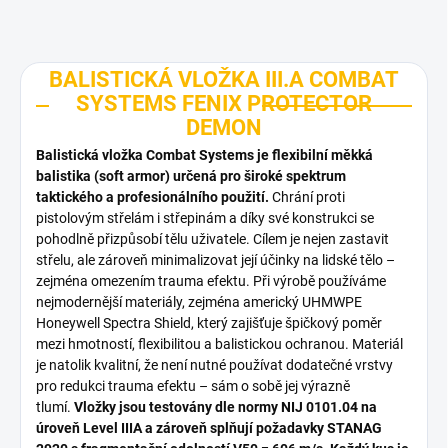
BALISTICKÁ VLOŽKA III.A COMBAT
SYSTEMS FENIX PROTECTOR
DEMON
Balistická vložka Combat Systems je flexibilní měkká
balistika (soft armor) určená pro široké spektrum
taktického a profesionálního použití.
Chrání proti
pistolovým střelám i střepinám a díky své konstrukci se
pohodlně přizpůsobí tělu uživatele. Cílem je nejen zastavit
střelu, ale zároveň minimalizovat její účinky na lidské tělo –
zejména omezením trauma efektu. Při výrobě používáme
nejmodernější materiály, zejména americký UHMWPE
Honeywell Spectra Shield, který zajišťuje špičkový poměr
mezi hmotností, flexibilitou a balistickou ochranou. Materiál
je natolik kvalitní, že není nutné používat dodatečné vrstvy
pro redukci trauma efektu – sám o sobě jej výrazně
tlumí.
Vložky jsou testovány dle normy NIJ 0101.04 na
úroveň Level IIIA a zároveň splňují požadavky STANAG