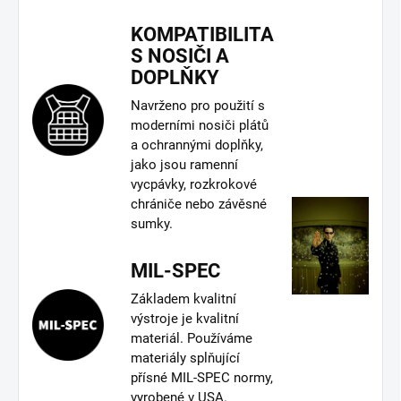
KOMPATIBILITA
S NOSIČI A
DOPLŇKY
Navrženo pro použití s
moderními nosiči plátů
a ochrannými doplňky,
jako jsou ramenní
vycpávky, rozkrokové
chrániče nebo závěsné
sumky.
MIL-SPEC
Základem kvalitní
výstroje je kvalitní
materiál. Používáme
materiály splňující
přísné MIL-SPEC normy,
vyrobené v USA.