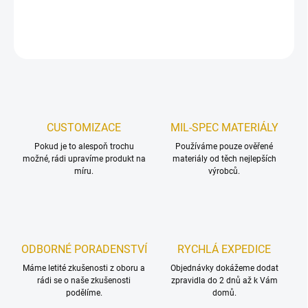
DETAILNÍ INFORMACE
ZEPTAT SE
HLÍDAT
Uložit
CUSTOMIZACE
MIL-SPEC MATERIÁLY
Pokud je to alespoň trochu
Používáme pouze ověřené
možné, rádi upravíme produkt na
materiály od těch nejlepších
míru.
výrobců.
ODBORNÉ PORADENSTVÍ
RYCHLÁ EXPEDICE
Máme letité zkušenosti z oboru a
Objednávky dokážeme dodat
rádi se o naše zkušenosti
zpravidla do 2 dnů až k Vám
podělíme.
domů.