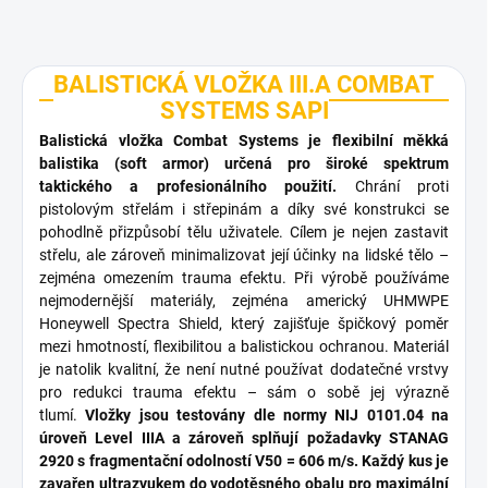
BALISTICKÁ VLOŽKA III.A COMBAT
SYSTEMS SAPI
Balistická vložka Combat Systems je flexibilní měkká
balistika (soft armor) určená pro široké spektrum
taktického a profesionálního použití.
Chrání proti
pistolovým střelám i střepinám a díky své konstrukci se
pohodlně přizpůsobí tělu uživatele. Cílem je nejen zastavit
střelu, ale zároveň minimalizovat její účinky na lidské tělo –
zejména omezením trauma efektu. Při výrobě používáme
nejmodernější materiály, zejména americký UHMWPE
Honeywell Spectra Shield, který zajišťuje špičkový poměr
mezi hmotností, flexibilitou a balistickou ochranou. Materiál
je natolik kvalitní, že není nutné používat dodatečné vrstvy
pro redukci trauma efektu – sám o sobě jej výrazně
tlumí.
Vložky jsou testovány dle normy NIJ 0101.04 na
úroveň Level IIIA a zároveň splňují požadavky STANAG
2920 s fragmentační odolností V50 = 606 m/s. Každý kus je
zavařen ultrazvukem do vodotěsného obalu pro maximální