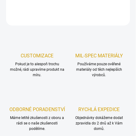
DETAILNÍ INFORMACE
ZEPTAT SE
HLÍDAT
Uložit
CUSTOMIZACE
MIL-SPEC MATERIÁLY
Pokud je to alespoň trochu
Používáme pouze ověřené
možné, rádi upravíme produkt na
materiály od těch nejlepších
míru.
výrobců.
ODBORNÉ PORADENSTVÍ
RYCHLÁ EXPEDICE
Máme letité zkušenosti z oboru a
Objednávky dokážeme dodat
rádi se o naše zkušenosti
zpravidla do 2 dnů až k Vám
podělíme.
domů.