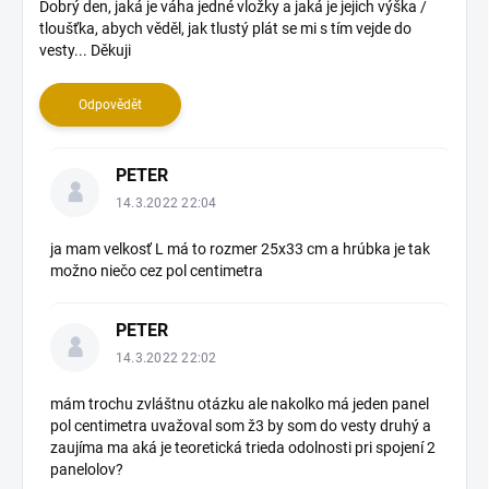
s
Dobrý den, jaká je váha jedné vložky a jaká je jejich výška /
tloušťka, abych věděl, jak tlustý plát se mi s tím vejde do
d
vesty... Děkuji
i
s
k
Odpovědět
u
z
PETER
í
14.3.2022 22:04
ja mam velkosť L má to rozmer 25x33 cm a hrúbka je tak
možno niečo cez pol centimetra
PETER
14.3.2022 22:02
mám trochu zvláštnu otázku ale nakolko má jeden panel
pol centimetra uvažoval som ž3 by som do vesty druhý a
zaujíma ma aká je teoretická trieda odolnosti pri spojení 2
panelolov?