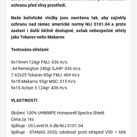
ochranu před vlivy prostředí.
Naše balistické vložky jsou navržena tak, aby zajistily
ochranu nad rámec americké normy NIJ 0101.04 a proto
zastaví i další běžně dostupné, avšak nebezpečné střely
jako Tokarev nebo Makarov.
Testováno střelami
9x19mm 124gr FMJ: 436 m/s
.44 Remington 240gr SJHP: 436 m/s
7.62x25 Tokarev 85gr FMJ: 469 m/s
9x18 Makarov 95gr MSC: 315 m/s
9x19 Action 5 124gr: 436 m/s
VLASTNOSTI
Složení: 100% UHMWPE Honeywell Spectra Shield
Cena za 1ks
Splňuje - US Level III.A dle NIJ 0101.04
Splňuje - STANAG 2920, odolnost proti střepině V50 = 606