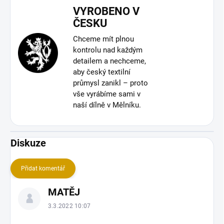
VYROBENO V
ČESKU
Chceme mít plnou
kontrolu nad každým
detailem a nechceme,
aby český textilní
průmysl zanikl – proto
vše vyrábíme sami v
naší dílně v Mělníku.
Diskuze
Přidat komentář
V
MATĚJ
ý
p
3.3.2022 10:07
i