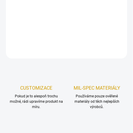
MOŽNOSTI DORUČENÍ
−
+
Přidat do košíku
DETAILNÍ INFORMACE
ZEPTAT SE
HLÍDAT
Uložit
CUSTOMIZACE
MIL-SPEC MATERIÁLY
Pokud je to alespoň trochu
Používáme pouze ověřené
možné, rádi upravíme produkt na
materiály od těch nejlepších
míru.
výrobců.