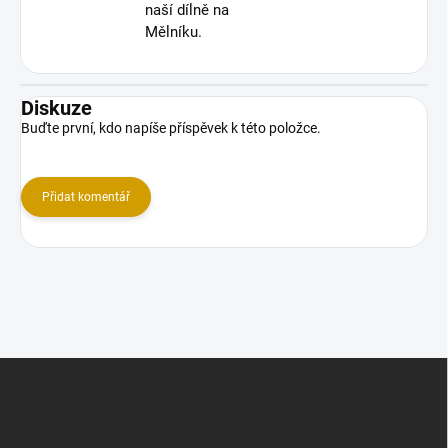
naší dílně na
Mělníku.
Diskuze
Buďte první, kdo napíše příspěvek k této položce.
Přidat komentář
Z
á
p
a