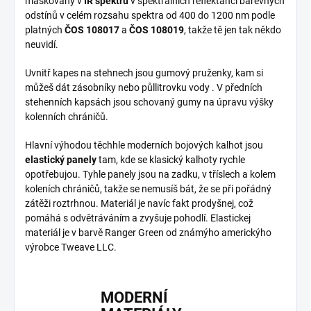
maskovaný v
IR spektru
v spektrálních reflektancí barevných
odstínů v celém rozsahu spektra od 400 do 1200 nm podle
platných
ČOS 108017
a
ČOS 108019
, takže tě jen tak někdo
neuvidí.
Uvnitř kapes na stehnech jsou gumový pruženky, kam si
můžeš dát zásobníky nebo půllitrovku vody . V předních
stehenních kapsách jsou schovaný gumy na úpravu výšky
kolenních chráničů.
Hlavní výhodou těchhle moderních bojových kalhot jsou
elastický panely
tam, kde se klasický kalhoty rychle
opotřebujou. Tyhle panely jsou na zadku, v tříslech a kolem
koleních chráničů, takže se nemusíš bát, že se při pořádný
zátěži roztrhnou. Materiál je navíc fakt prodyšnej, což
pomáhá s odvětráváním a zvyšuje pohodlí. Elastickej
materiál je v barvě Ranger Green od známýho americkýho
výrobce Tweave LLC.
MODERNÍ