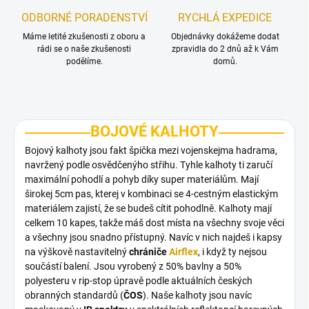
ODBORNÉ PORADENSTVÍ
RYCHLÁ EXPEDICE
Máme letité zkušenosti z oboru a
Objednávky dokážeme dodat
rádi se o naše zkušenosti
zpravidla do 2 dnů až k Vám
podělíme.
domů.
BOJOVÉ KALHOTY
Bojový kalhoty jsou fakt špička mezi vojenskejma hadrama,
navržený podle osvědčenýho střihu. Tyhle kalhoty ti zaručí
maximální pohodlí a pohyb díky super materiálům. Mají
širokej 5cm pas, kterej v kombinaci se 4-cestným elastickým
materiálem zajistí, že se budeš cítit pohodlně. Kalhoty mají
celkem 10 kapes, takže máš dost místa na všechny svoje věci
a všechny jsou snadno přístupný. Navíc v nich najdeš i kapsy
na výškově nastavitelný
chrániče
Airflex
, i když ty nejsou
součástí balení. Jsou vyrobený z 50% bavlny a 50%
polyesteru v rip-stop úpravě podle aktuálních českých
obranných standardů (
ČOS
). Naše kalhoty jsou navíc