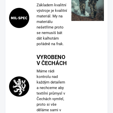
Základem kvalitní
výstroje je kvalitní
materiál. My na
materiálu
nešetříme proto
se nemusíš bát
dát kalhotám
pořádně na frak.
VYROBENO
V ČECHÁCH
Máme rádi
kontrolu nad
každým detailem
a nechceme aby
textilní průmysl v
Čechách vymřel,
proto si vše
děláme sami v