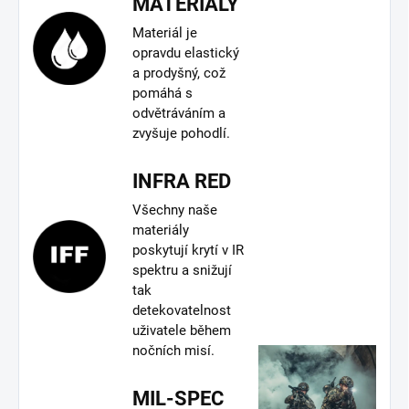
MATERIÁLY
Materiál je
opravdu elastický
a prodyšný, což
pomáhá s
odvětráváním a
zvyšuje pohodlí.
INFRA RED
Všechny naše
materiály
poskytují krytí v IR
spektru a snižují
tak
detekovatelnost
uživatele během
nočních misí.
MIL-SPEC