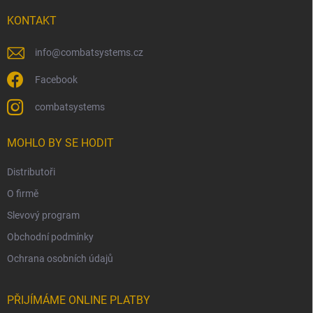
t
í
KONTAKT
info
@
combatsystems.cz
Facebook
combatsystems
MOHLO BY SE HODIT
Distributoři
O firmě
Slevový program
Obchodní podmínky
Ochrana osobních údajů
PŘIJÍMÁME ONLINE PLATBY