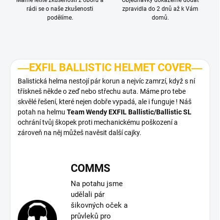
Máme letité zkušenosti z oboru a
Objednávky dokážeme dodat
rádi se o naše zkušenosti
zpravidla do 2 dnů až k Vám
podělíme.
domů.
EXFIL BALLISTIC HELMET COVER
Balistická helma nestojí pár korun a nejvíc zamrzí, když s ní
třískneš někde o zeď nebo střechu auta. Máme pro tebe
skvělé řešení, které nejen dobře vypadá, ale i funguje ! Náš
potah na helmu
Team Wendy EXFIL Ballistic/Ballistic SL
ochrání tvůj škopek proti mechanickému poškození a
zároveň na něj můžeš navěsit další cajky.
COMMS
Na potahu jsme
udělali pár
šikovných oček a
průvleků pro