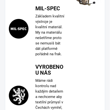
MIL-SPEC
Základem kvalitní
výstroje je
kvalitní materiál.
My na materiálu
nešetříme proto
se nemusíš bát
dát platformě
pořádně na frak.
VYROBENO
U NÁS
Máme rádi
kontrolu nad
každým detailem
a nechceme aby
textilní průmysl v
Čechách vymřel,