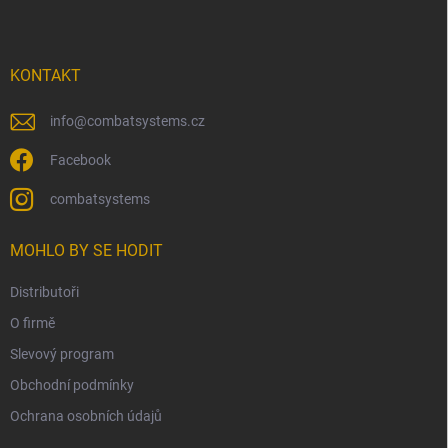
p
a
t
í
KONTAKT
info
@
combatsystems.cz
Facebook
combatsystems
MOHLO BY SE HODIT
Distributoři
O firmě
Slevový program
Obchodní podmínky
Ochrana osobních údajů