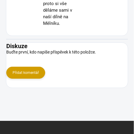
proto si vše
děláme sami v
naší dílně na
Mělníku.
Diskuze
Buďte první, kdo napíše příspěvek k této položce.
Přidat komentář
Z
á