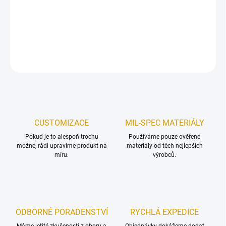
−
+
Přidat do košíku
DETAILNÍ INFORMACE
ZEPTAT SE
HLÍDAT
Uložit
CUSTOMIZACE
MIL-SPEC MATERIÁLY
Pokud je to alespoň trochu
Používáme pouze ověřené
možné, rádi upravíme produkt na
materiály od těch nejlepších
míru.
výrobců.
ODBORNÉ PORADENSTVÍ
RYCHLÁ EXPEDICE