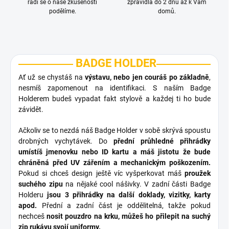
rádi se o naše zkušenosti
zpravidla do 2 dnů až k Vám
podělíme.
domů.
BADGE HOLDER
Ať už se chystáš na
výstavu, nebo jen couráš po základně
,
nesmíš zapomenout na identifikaci. S naším Badge
Holderem budeš vypadat fakt stylově a každej ti ho bude
závidět.
Ačkoliv se to nezdá náš Badge Holder v sobě skrývá spoustu
drobných vychytávek. Do
přední průhledné přihrádky
umístíš jmenovku nebo ID kartu a máš jistotu že bude
chráněná před UV zářením a mechanickým poškozením.
Pokud si chceš design ještě víc vyšperkovat máš
proužek
suchého zipu
na nějaké cool nášivky. V zadní části Badge
Holderu
jsou 3 přihrádky na další doklady, vizitky, karty
apod.
Přední a zadní část je oddělitelná, takže pokud
nechceš
nosit pouzdro na krku, můžeš ho přilepit na suchý
zip rukávu svojí uniformy.