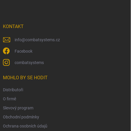
á
p
a
t
í
KONTAKT
info
@
combatsystems.cz
Facebook
combatsystems
MOHLO BY SE HODIT
Distributoři
O firmě
Slevový program
Obchodní podmínky
Ochrana osobních údajů