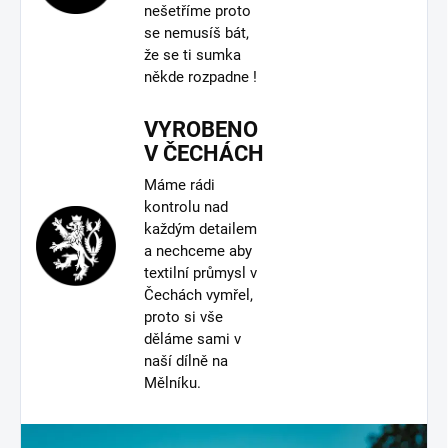
nešetříme proto
se nemusíš bát,
že se ti sumka
někde rozpadne !
VYROBENO
V ČECHÁCH
Máme rádi
kontrolu nad
každým detailem
a nechceme aby
textilní průmysl v
Čechách vymřel,
proto si vše
děláme sami v
naší dílně na
Mělníku.