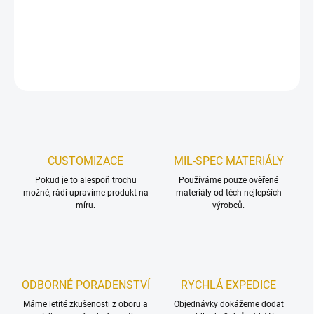
se
nosit na krku
nebo
na suchém zipu oblečení.
DETAILNÍ INFORMACE
ZEPTAT SE
HLÍDAT
Uložit
CUSTOMIZACE
MIL-SPEC MATERIÁLY
Pokud je to alespoň trochu
Používáme pouze ověřené
možné, rádi upravíme produkt na
materiály od těch nejlepších
míru.
výrobců.
ODBORNÉ PORADENSTVÍ
RYCHLÁ EXPEDICE
Máme letité zkušenosti z oboru a
Objednávky dokážeme dodat