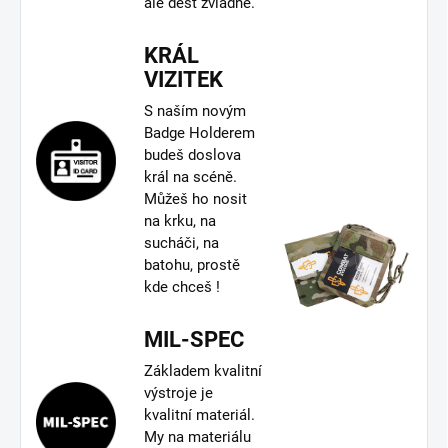
ale déšť zvládne.
KRÁL
VIZITEK
S naším novým
Badge Holderem
budeš doslova
král na scéně.
Můžeš ho nosit
na krku, na
sucháči, na
batohu, prostě
kde chceš !
MIL-SPEC
Základem kvalitní
výstroje je
kvalitní materiál.
My na materiálu