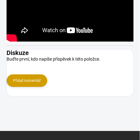
Diskuze
Buďte první, kdo napíše příspěvek k této položce.
Přidat komentář
Z