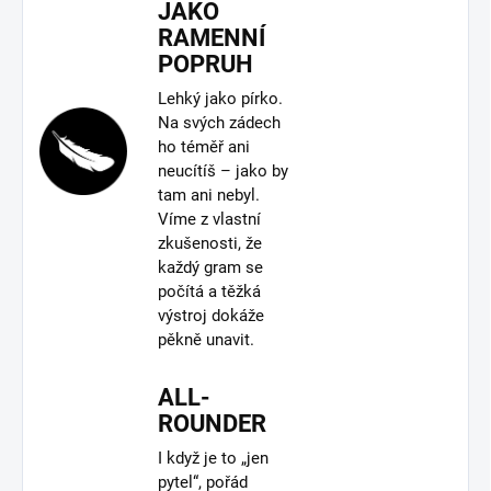
JAKO
RAMENNÍ
POPRUH
Lehký jako pírko.
Na svých zádech
ho téměř ani
neucítíš – jako by
tam ani nebyl.
Víme z vlastní
zkušenosti, že
každý gram se
počítá a těžká
výstroj dokáže
pěkně unavit.
ALL-
ROUNDER
I když je to „jen
pytel“, pořád