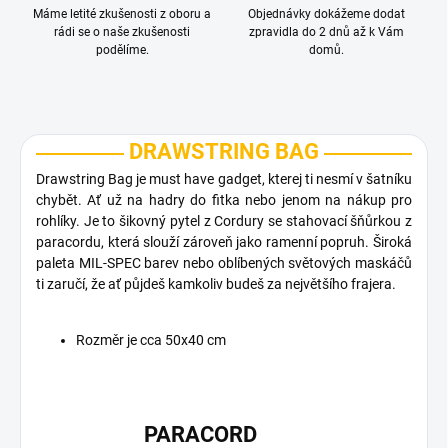
Máme letité zkušenosti z oboru a
Objednávky dokážeme dodat
rádi se o naše zkušenosti
zpravidla do 2 dnů až k Vám
podělíme.
domů.
DRAWSTRING BAG
Drawstring Bag je must have gadget, kterej ti nesmí v šatníku
chybět. Ať už na hadry do fitka nebo jenom na nákup pro
rohlíky. Je to šikovný pytel z Cordury se stahovací šňůrkou z
paracordu, která slouží zároveň jako ramenní popruh. Široká
paleta MIL-SPEC barev nebo oblíbených světových maskáčů
ti zaručí, že ať půjdeš kamkoliv budeš za největšího frajera.
Rozměr je cca 50x40 cm
PARACORD