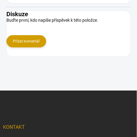
Diskuze
Buďte první, kdo napíše příspěvek k této položce.
Přidat komentář
Z
á
p
a
t
í
KONTAKT