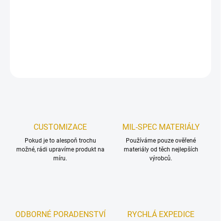
Drawstring bag
- malý
pytel na záda se stahovací šňůrou
je
praktický a transportní doplněk na Everyday Carry.
DETAILNÍ INFORMACE
ZEPTAT SE
HLÍDAT
Uložit
CUSTOMIZACE
MIL-SPEC MATERIÁLY
Pokud je to alespoň trochu
Používáme pouze ověřené
možné, rádi upravíme produkt na
materiály od těch nejlepších
míru.
výrobců.
ODBORNÉ PORADENSTVÍ
RYCHLÁ EXPEDICE