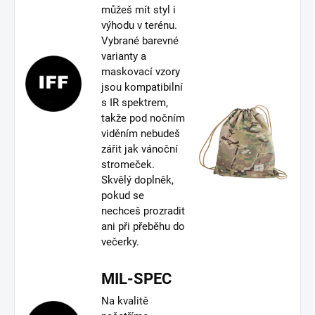
můžeš mít styl i
výhodu v terénu.
Vybrané barevné
varianty a
maskovací vzory
jsou kompatibilní
s IR spektrem,
takže pod nočním
viděním nebudeš
zářit jak vánoční
stromeček.
Skvělý doplněk,
pokud se
nechceš prozradit
ani při přeběhu do
večerky.
MIL-SPEC
Na kvalitě