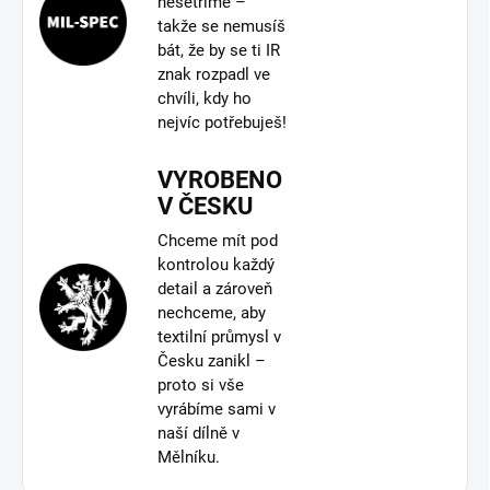
nešetříme –
takže se nemusíš
bát, že by se ti IR
znak rozpadl ve
chvíli, kdy ho
nejvíc potřebuješ!
VYROBENO
V ČESKU
Chceme mít pod
kontrolou každý
detail a zároveň
nechceme, aby
textilní průmysl v
Česku zanikl –
proto si vše
vyrábíme sami v
naší dílně v
Mělníku.