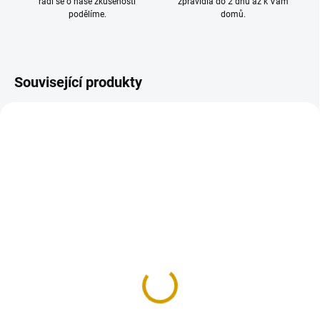
rádi se o naše zkušenosti
zpravidla do 2 dnů až k Vám
podělíme.
domů.
Související produkty
TIP
SKLADEM
(4 KS)
Rapid Deployment IFAK -
Pouzdro na zdravotnický