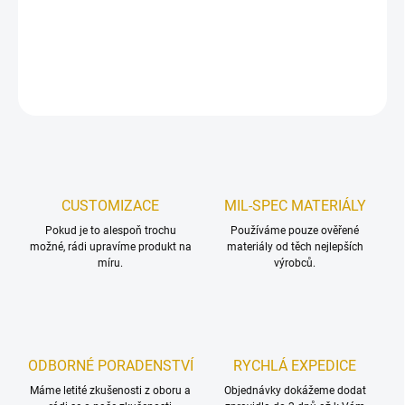
zip určený jako průvlek na opasek.
DETAILNÍ INFORMACE
ZEPTAT SE
HLÍDAT
Uložit
CUSTOMIZACE
MIL-SPEC MATERIÁLY
Pokud je to alespoň trochu
Používáme pouze ověřené
možné, rádi upravíme produkt na
materiály od těch nejlepších
míru.
výrobců.
ODBORNÉ PORADENSTVÍ
RYCHLÁ EXPEDICE
Máme letité zkušenosti z oboru a
Objednávky dokážeme dodat