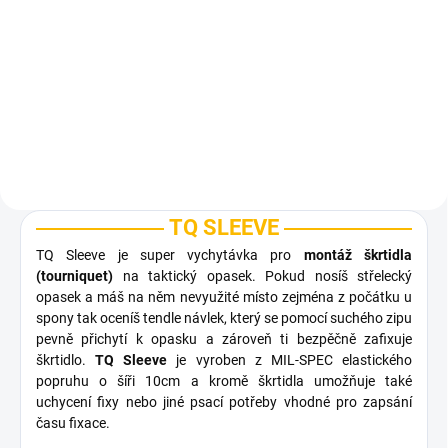
materiál
1 990 Kč
Detail
TQ SLEEVE
TQ Sleeve je super vychytávka pro
montáž škrtidla
(tourniquet)
na taktický opasek. Pokud nosíš střelecký
opasek a máš na něm nevyužité místo zejména z počátku u
spony tak oceníš tendle návlek, který se pomocí suchého zipu
pevně přichytí k opasku a zároveň ti bezpěčně zafixuje
škrtidlo.
TQ Sleeve
je vyroben z MIL-SPEC elastického
popruhu o šíři 10cm a kromě škrtidla umožňuje také
uchycení fixy nebo jiné psací potřeby vhodné pro zapsání
času fixace.