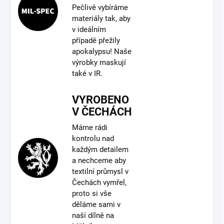
Pečlivě vybíráme
materiály tak, aby
v ideálním
případě přežily
apokalypsu! Naše
výrobky maskují
také v IR.
VYROBENO
V ČECHÁCH
Máme rádi
kontrolu nad
každým detailem
a nechceme aby
textilní průmysl v
Čechách vymřel,
proto si vše
děláme sami v
naší dílně na