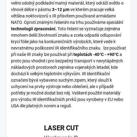
velmi odolný podkladní matný materiál, který odráží světlo o
vlnové délce v pásmu
3–12
µm
ve kterém pracuje velká
většina noktovizorů s IR přísvitem používané armádami
NATO. Oproti známým řešením na trhu používáme speciální
technologii zpracování.
Toto řešení se vyznačuje zejména
mnohem delší životností znaku a zcela odpadá odlupování
krycí fólie jako na konkurenčních výrobcích, které vede k
nevratnému poškození IR identifikačního znaku. lze používat
při naše IR znaky lze používat při
teplotách -40°C - +90°C
a
proto jsou vhodné i pro bezpečný transport v nevytápěných
nákladových prostorech zejména vojenských letadel, kde
dochází k velkým teplotním výkyvům. IR identifikační
označení bývá vybaveno suchým zipem, který slouží k
uchycení na prvky výstroje nebo oblečení, ale v případě
potřeby je možné dodat bez něj. Veškeré použité materiály
pro výrobu IR identifikačních prvků jsou vyrobeny v EU nebo
USA dle platných norem a regulí.
LASER CUT