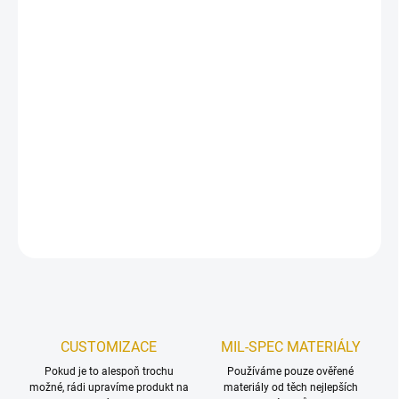
MŮŽEME DORUČIT DO:
ZVOLTE VARIANTU
MOŽNOSTI DORUČENÍ
−
+
Přidat do košíku
Nášivka IR krevní skupina
v rozměru
50x25mm
vyrobená dle
specifikace AČR.
DETAILNÍ INFORMACE
ZEPTAT SE
HLÍDAT
Uložit
CUSTOMIZACE
MIL-SPEC MATERIÁLY
Pokud je to alespoň trochu
Používáme pouze ověřené
možné, rádi upravíme produkt na
materiály od těch nejlepších