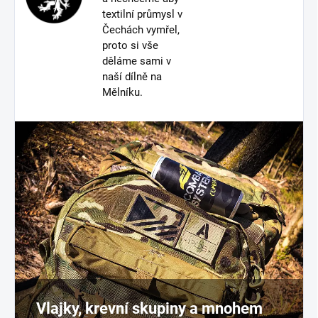
textilní průmysl v
Čechách vymřel,
proto si vše
děláme sami v
naší dílně na
Mělníku.
Vlajky, krevní skupiny a mnohem