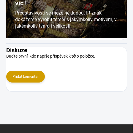
víc !
Představivosti se meze nekladou. IR znak
dokážeme vyrobit téměř s jakýmkoliv motivem, v
jakémkoliv tvaru i velikosti.
Diskuze
Buďte první, kdo napíše příspěvek k této položce.
Přidat komentář
Z