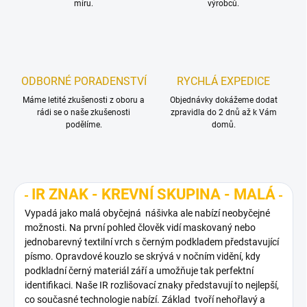
míru.
výrobců.
ODBORNÉ PORADENSTVÍ
RYCHLÁ EXPEDICE
Máme letité zkušenosti z oboru a
Objednávky dokážeme dodat
rádi se o naše zkušenosti
zpravidla do 2 dnů až k Vám
podělíme.
domů.
IR ZNAK - KREVNÍ SKUPINA - MALÁ
Vypadá jako malá obyčejná nášivka ale nabízí neobyčejné
možnosti. Na první pohled člověk vidí maskovaný nebo
jednobarevný textilní vrch s černým podkladem představující
písmo. Opravdové kouzlo se skrývá v nočním vidění, kdy
podkladní černý materiál září a umožňuje tak perfektní
identifikaci. Naše IR rozlišovací znaky představují to nejlepší,
co současné technologie nabízí. Základ tvoří nehořlavý a