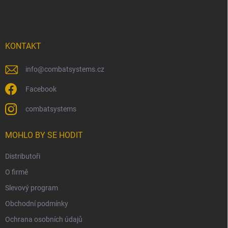
á
p
a
t
í
KONTAKT
info
@
combatsystems.cz
Facebook
combatsystems
MOHLO BY SE HODIT
Distributoři
O firmě
Slevový program
Obchodní podmínky
Ochrana osobních údajů