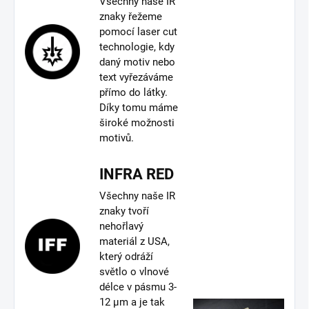
Všechny naše IR
znaky řežeme
pomocí laser cut
technologie, kdy
daný motiv nebo
text vyřezáváme
přímo do látky.
Díky tomu máme
široké možnosti
motivů.
INFRA RED
Všechny naše IR
znaky tvoří
nehořlavý
materiál z USA,
který odráží
světlo o vlnové
délce v pásmu 3-
12 µm a je tak