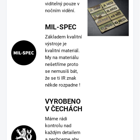
viditelný pouze v
nočním vidění.
MIL-SPEC
Základem kvalitní
výstroje je
kvalitní materiál.
My na materiálu
nešetříme proto
se nemusíš bát,
že se ti IR znak
někde rozpadne !
VYROBENO
V ČECHÁCH
Máme rádi
kontrolu nad
každým detailem
a nechceme aby