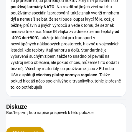
To je přesně to, co potřebujou noktovizory s IR přísvitem, co
používají armády NATO
. Na rozdíl od jiných věcí na trhu
používáme speciální zpracování, takže znak vydrží mnohem
dýl a nemusíš se bát, že se ti bude loupat krycí fólie, což je
běžnej průšvih u jiných výrobců a vede k tomu, že se znak
nenávratně zničí. Naše IR vlajka zvládne extrémní teploty
od
-40°C do +90°C
, takže je ideální pro transport v
nevytápěných nákladových prostorech, hlavně u vojenských
letadel, kde teploty lítají nahoru a dolů. Standardně je
vybavená suchým zipem, takže to snadno připevníš na
výstroj nebo oblečení, ale pokud chceš, můžeme ti to dodat i
bez něj. Všechny materiály, co používáme, jsou z EU nebo
USA a
splňují všechny platný normy a regulace
. Takže
pokud hledáš něco spolehlivýho a trvanlivýho, tohle je přesně
to, co potřebuješ!
Diskuze
Buďte první, kdo napíše příspěvek k této položce.