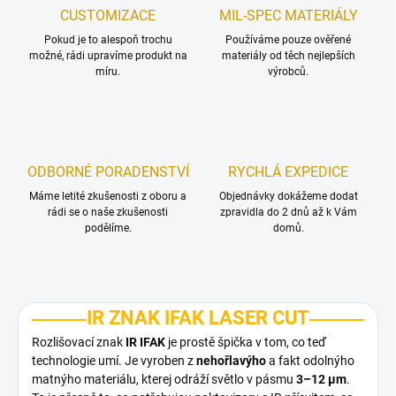
CUSTOMIZACE
MIL-SPEC MATERIÁLY
Pokud je to alespoň trochu
Používáme pouze ověřené
možné, rádi upravíme produkt na
materiály od těch nejlepších
míru.
výrobců.
ODBORNÉ PORADENSTVÍ
RYCHLÁ EXPEDICE
Máme letité zkušenosti z oboru a
Objednávky dokážeme dodat
rádi se o naše zkušenosti
zpravidla do 2 dnů až k Vám
podělíme.
domů.
IR ZNAK IFAK LASER CUT
Rozlišovací znak
IR IFAK
je prostě špička v tom, co teď
technologie umí. Je vyroben z
nehořlavýho
a fakt odolnýho
matnýho materiálu, kterej odráží světlo v pásmu
3–12 µm
.