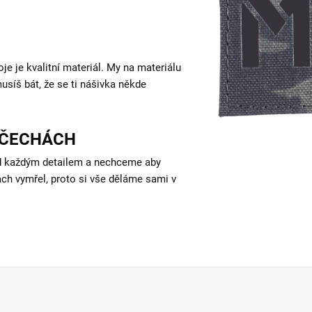
je je kvalitní materiál. My na materiálu
síš bát, že se ti nášivka někde
 ČECHÁCH
d každým detailem a nechceme aby
ách vymřel, proto si vše děláme sami v