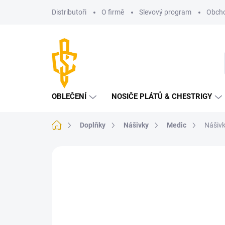
Přejít
Distributoři
O firmě
Slevový program
Obcho
na
obsah
OBLEČENÍ
NOSIČE PLÁTŮ & CHESTRIGY
Domů
Doplňky
Nášivky
Medic
Nášivk
Neohodnoceno
Podrobnosti hodnoce