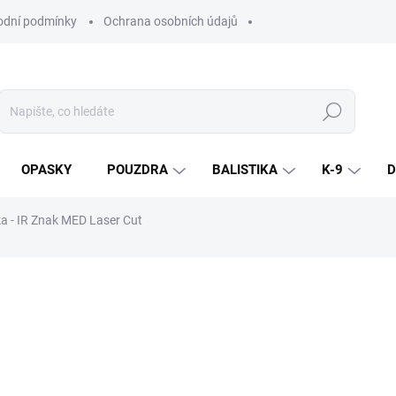
dní podmínky
Ochrana osobních údajů
Hledat
OPASKY
POUZDRA
BALISTIKA
K-9
D
a - IR Znak MED Laser Cut
ní
ZNAČKA:
COMBAT SYSTEMS
390 Kč
/ ks
322,31 Kč bez DPH
Měrná
cena: