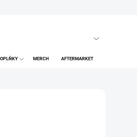
PRÁZDNÝ KOŠÍK
NÁKUPNÍ
KOŠÍK
OPLŇKY
MERCH
AFTERMARKET
ZACHRAŇ GE