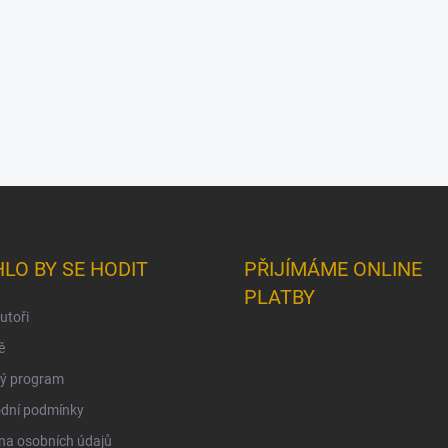
LO BY SE HODIT
PŘIJÍMÁME ONLINE
PLATBY
utoři
ě
vý program
dní podmínky
na osobních údajů