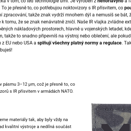
čka v tom, co teď technologie umí. Je vyroben z
nehořlavýho
a f
. To je přesně to, co potřebujou noktovizory s IR přísvitem, co
po
í zpracování, takže znak vydrží mnohem dýl a nemusíš se bát, že 
 k tomu, že se znak nenávratně zničí. Naše IR vlajka zvládne ex
ápěných nákladových prostorech, hlavně u vojenských letadel, kde 
takže to snadno připevníš na výstroj nebo oblečení, ale pokud 
ou z EU nebo USA a
splňují všechny platný normy a regulace
. Ta
ebuješ!
 v pásmu 3–12 µm, což je přesně to, co
izorů s IR přísvitem v armádách NATO.
me materiály tak, aby byly vždy na
ad kvalitní výstroje a nedílná součást