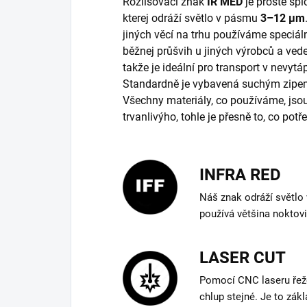
Rozlišovací znak
IR MED
je prostě špi
kterej odráží světlo v pásmu
3–12 µm
jiných věcí na trhu používáme speciáln
běžnej průšvih u jiných výrobců a vede
takže je ideální pro transport v nevyt
Standardně je vybavená suchým zipem, 
Všechny materiály, co používáme, js
trvanlivýho, tohle je přesně to, co potř
INFRA RED
Náš znak odráží světlo
používá většina noktov
LASER CUT
Pomocí CNC laseru řeže
chlup stejné. Je to zákl