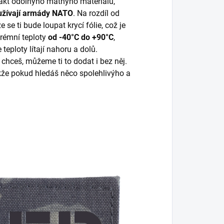
akt odolnýho matnýho materiálu,
užívají armády NATO
. Na rozdíl od
se ti bude loupat krycí fólie, což je
trémní teploty
od -40°C do +90°C
,
teploty lítají nahoru a dolů.
chceš, můžeme ti to dodat i bez něj.
kže pokud hledáš něco spolehlivýho a