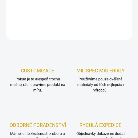
technologií laser cut.
DETAILNÍ INFORMACE
ZEPTAT SE
HLÍDAT
Uložit
CUSTOMIZACE
MIL-SPEC MATERIÁLY
Pokud je to alespoň trochu
Používáme pouze ověřené
možné, rádi upravíme produkt na
materiály od těch nejlepších
míru.
výrobců.
ODBORNÉ PORADENSTVÍ
RYCHLÁ EXPEDICE
Máme letité zkušenosti z oboru a
Objednávky dokážeme dodat