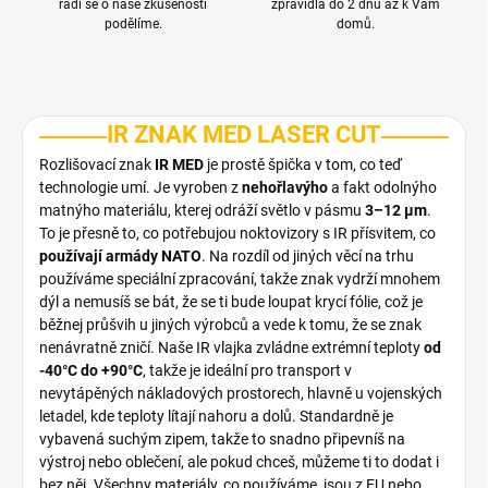
rádi se o naše zkušenosti
zpravidla do 2 dnů až k Vám
podělíme.
domů.
IR ZNAK MED LASER CUT
Rozlišovací znak
IR MED
je prostě špička v tom, co teď
technologie umí. Je vyroben z
nehořlavýho
a fakt odolnýho
matnýho materiálu, kterej odráží světlo v pásmu
3–12 µm
.
To je přesně to, co potřebujou noktovizory s IR přísvitem, co
používají armády NATO
. Na rozdíl od jiných věcí na trhu
používáme speciální zpracování, takže znak vydrží mnohem
dýl a nemusíš se bát, že se ti bude loupat krycí fólie, což je
běžnej průšvih u jiných výrobců a vede k tomu, že se znak
nenávratně zničí. Naše IR vlajka zvládne extrémní teploty
od
-40°C do +90°C
, takže je ideální pro transport v
nevytápěných nákladových prostorech, hlavně u vojenských
letadel, kde teploty lítají nahoru a dolů. Standardně je
vybavená suchým zipem, takže to snadno připevníš na
výstroj nebo oblečení, ale pokud chceš, můžeme ti to dodat i
bez něj. Všechny materiály, co používáme, jsou z EU nebo