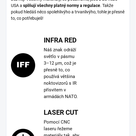
USA a
splňují všechny platný normy a regulace
. Takže
pokud hledáš něco spolehlivýho a trvanlivýho, tohle je přesně
to, co potřebuješ!
INFRA RED
Náš znak odráží
světlo v pásmu
3–12 µm, což je
přesně to, co
používá většina
noktovizorů s IR
přísvitem v
armádách NATO.
LASER CUT
Pomocí CNC
laseru řežeme
materiály tak, aby