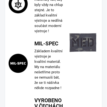
byly vždy na chlup
stejné. Je to
základ kvalitní
výstroje a nedílná
součást moderní
výstroje !
MIL-SPEC
Základem kvalitní
výstroje je
kvalitní materiál.
My na materiálu
nešetříme proto
se nemusíš bát,
že se ti nášivka
někde rozpadne !
VYROBENO
V ČECHÁCH