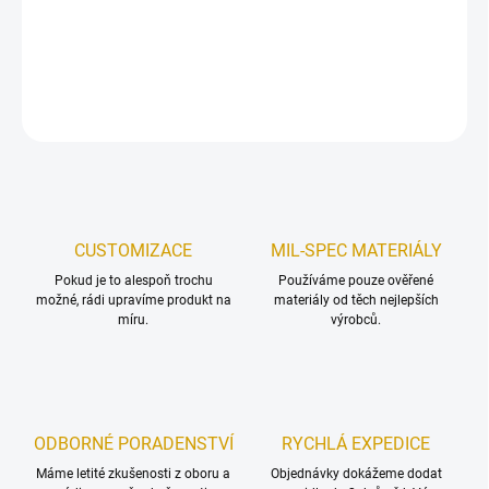
technologií laser cut.
DETAILNÍ INFORMACE
ZEPTAT SE
HLÍDAT
Uložit
CUSTOMIZACE
MIL-SPEC MATERIÁLY
Pokud je to alespoň trochu
Používáme pouze ověřené
možné, rádi upravíme produkt na
materiály od těch nejlepších
míru.
výrobců.
ODBORNÉ PORADENSTVÍ
RYCHLÁ EXPEDICE
Máme letité zkušenosti z oboru a
Objednávky dokážeme dodat