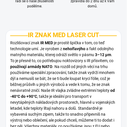
rádi se o naše zkušenosti
zpravidla do 2 dnů až k Vám
podělíme.
domů.
IR ZNAK MED LASER CUT
Rozlišovací znak
IR MED
je prostě špička v tom, co teď
technologie umí. Je vyroben z
nehořlavýho
a fakt odolnýho
matnýho materiálu, kterej odráží světlo v pásmu
3–12 µm
.
To je přesně to, co potřebujou noktovizory s IR přísvitem, co
používají armády NATO
. Na rozdíl od jiných věcí na trhu
používáme speciální zpracování, takže znak vydrží mnohem
dýl a nemusíš se bát, že se ti bude loupat krycí fólie, což je
běžnej průšvih u jiných výrobců a vede k tomu, že se znak
nenávratně zničí. Naše IR vlajka zvládne extrémní teploty
od
-40°C do +90°C
, takže je ideální pro transport v
nevytápěných nákladových prostorech, hlavně u vojenských
letadel, kde teploty lítají nahoru a dolů. Standardně je
vybavená suchým zipem, takže to snadno připevníš na
výstroj nebo oblečení, ale pokud chceš, můžeme ti to dodat i
bez něj. Všechny materiály, co používáme, jsou z EU nebo