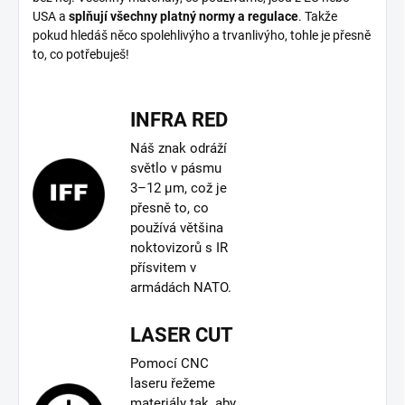
USA a
splňují všechny platný normy a regulace
. Takže
pokud hledáš něco spolehlivýho a trvanlivýho, tohle je přesně
to, co potřebuješ!
INFRA RED
Náš znak odráží
světlo v pásmu
3–12 µm, což je
přesně to, co
používá většina
noktovizorů s IR
přísvitem v
armádách NATO.
LASER CUT
Pomocí CNC
laseru řežeme
materiály tak, aby