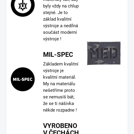
byly vždy na chlup
stejné. Je to
základ kvalitní
výstroje a nedílná
součást moderní
výstroje !
MIL-SPEC
Základem kvalitní
výstroje je
kvalitní materiál.
My na materiálu
nešetříme proto
se nemusíš bát,
že se ti nášivka
někde rozpadne !
VYROBENO
V ČECHÁCH