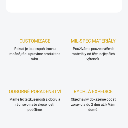
ZEPTAT SE
HLÍDAT
Uložit
CUSTOMIZACE
MIL-SPEC MATERIÁLY
Pokud je to alespoň trochu
Používáme pouze ověřené
možné, rádi upravíme produkt na
materiály od těch nejlepších
míru.
výrobců.
ODBORNÉ PORADENSTVÍ
RYCHLÁ EXPEDICE
Máme letité zkušenosti z oboru a
Objednávky dokážeme dodat
rádi se o naše zkušenosti
zpravidla do 2 dnů až k Vám
podělíme.
domů.