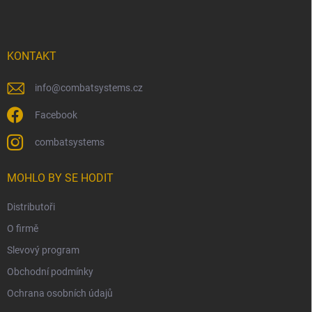
p
a
t
í
KONTAKT
info
@
combatsystems.cz
Facebook
combatsystems
MOHLO BY SE HODIT
Distributoři
O firmě
Slevový program
Obchodní podmínky
Ochrana osobních údajů