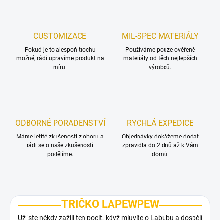
CUSTOMIZACE
MIL-SPEC MATERIÁLY
Pokud je to alespoň trochu
Používáme pouze ověřené
možné, rádi upravíme produkt na
materiály od těch nejlepších
míru.
výrobců.
ODBORNÉ PORADENSTVÍ
RYCHLÁ EXPEDICE
Máme letité zkušenosti z oboru a
Objednávky dokážeme dodat
rádi se o naše zkušenosti
zpravidla do 2 dnů až k Vám
podělíme.
domů.
TRIČKO LAPEWPEW
Už jste někdy zažili ten pocit, když mluvíte o Labubu a dospělí