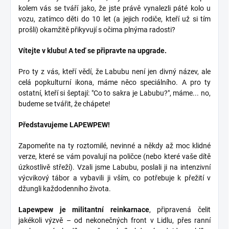
kolem vás se tváří jako, že jste právě vynalezli páté kolo u
vozu, zatímco děti do 10 let (a jejich rodiče, kteří už si tím
prošli) okamžitě přikyvují s očima plnýma radosti?
Vítejte v klubu! A teď se připravte na upgrade.
Pro ty z vás, kteří vědí, že Labubu není jen divný název, ale
celá popkulturní ikona, máme něco speciálního. A pro ty
ostatní, kteří si šeptají: "Co to sakra je Labubu?", máme... no,
budeme se tvářit, že chápete!
Představujeme LAPEWPEW!
Zapomeňte na ty roztomilé, nevinné a někdy až moc klidné
verze, které se vám povalují na poličce (nebo které vaše dítě
úzkostlivě střeží). Vzali jsme Labubu, poslali ji na intenzivní
výcvikový tábor a vybavili ji vším, co potřebuje k přežití v
džungli každodenního života.
Lapewpew je militantní reinkarnace
, připravená čelit
jakékoli výzvě – od nekonečných front v Lidlu, přes ranní