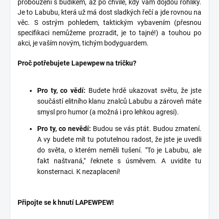
probouzení s budíkem, až po chvíle, kdy vám dojdou rohlíky.
Je to Labubu, která už má dost sladkých řečí a jde rovnou na
věc. S ostrým pohledem, taktickým vybavením (přesnou
specifikaci nemůžeme prozradit, je to tajné!) a touhou po
akci, je vaším novým, tichým bodyguardem.
Proč potřebujete Lapewpew na tričku?
Pro ty, co vědí:
Budete hrdě ukazovat světu, že jste
součástí elitního klanu znalců Labubu a zároveň máte
smysl pro humor (a možná i pro lehkou agresi).
Pro ty, co nevědí:
Budou se vás ptát. Budou zmatení.
A vy budete mít tu potutelnou radost, že jste je uvedli
do světa, o kterém neměli tušení. "To je Labubu, ale
fakt naštvaná," řeknete s úsměvem. A uvidíte tu
konsternaci. K nezaplacení!
Připojte se k hnutí LAPEWPEW!