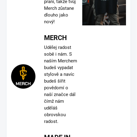
praní, takže tvůj
Merch zůstane
dlouho jako
nový!
MERCH
Udělej radost
sobě i nám. S
naším Merchem
budeš vypadat
stylově a navíc
budeš šířit
povědomí o
naší značce dál
čímž nám
uděláš
obrovskou
radost.