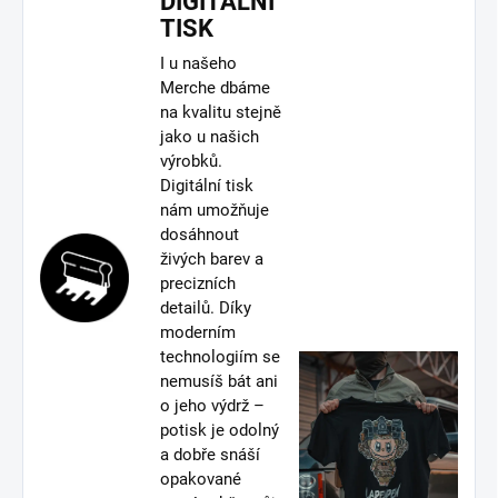
DIGITÁLNÍ
TISK
I u našeho
Merche dbáme
na kvalitu stejně
jako u našich
výrobků.
Digitální tisk
nám umožňuje
dosáhnout
živých barev a
precizních
detailů. Díky
moderním
technologiím se
nemusíš bát ani
o jeho výdrž –
potisk je odolný
a dobře snáší
opakované