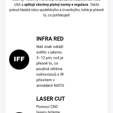
USA a
splňují všechny platný normy a regulace
. Takže
pokud hledáš něco spolehlivýho a trvanlivýho, tohle je přesně
to, co potřebuješ!
INFRA RED
Náš znak odráží
světlo v pásmu
3–12 µm, což je
přesně to, co
používá většina
noktovizorů s IR
přísvitem v
armádách NATO.
LASER CUT
Pomocí CNC
laseru řežeme