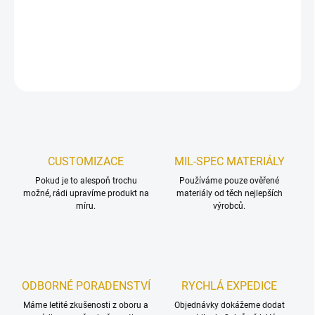
vyrobená technologií laser cut.
DETAILNÍ INFORMACE
ZEPTAT SE
HLÍDAT
Uložit
CUSTOMIZACE
MIL-SPEC MATERIÁLY
Pokud je to alespoň trochu
Používáme pouze ověřené
možné, rádi upravíme produkt na
materiály od těch nejlepších
míru.
výrobců.
ODBORNÉ PORADENSTVÍ
RYCHLÁ EXPEDICE
Máme letité zkušenosti z oboru a
Objednávky dokážeme dodat