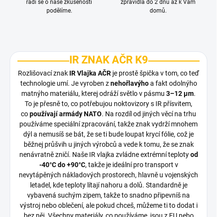
rádi se o naše zkušenosti
zpravidla do 2 dnů až k Vám
podělíme.
domů.
IR ZNAK AČR K9
Rozlišovací znak
IR Vlajka AČR
je prostě špička v tom, co teď
technologie umí. Je vyroben z
nehořlavýho
a fakt odolnýho
matnýho materiálu, kterej odráží světlo v pásmu
3–12 µm
.
To je přesně to, co potřebujou noktovizory s IR přísvitem,
co
používají armády NATO
. Na rozdíl od jiných věcí na trhu
používáme speciální zpracování, takže znak vydrží mnohem
dýl a nemusíš se bát, že se ti bude loupat krycí fólie, což je
běžnej průšvih u jiných výrobců a vede k tomu, že se znak
nenávratně zničí. Naše IR vlajka zvládne extrémní teploty
od
-40°C do +90°C
, takže je ideální pro transport v
nevytápěných nákladových prostorech, hlavně u vojenských
letadel, kde teploty lítají nahoru a dolů. Standardně je
vybavená suchým zipem, takže to snadno připevníš na
výstroj nebo oblečení, ale pokud chceš, můžeme ti to dodat i
bez něj. Všechny materiály, co používáme, jsou z EU nebo