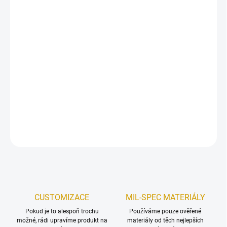
MŮŽEME DORUČIT DO:
ZVOLTE VARIANTU
MOŽNOSTI DORUČENÍ
−
+
Přidat do košíku
Nášivka IR krevní skupina
v rozměru
50x25mm
vyrobená dle
specifikace AČR.
DETAILNÍ INFORMACE
ZEPTAT SE
HLÍDAT
Uložit
CUSTOMIZACE
MIL-SPEC MATERIÁLY
Pokud je to alespoň trochu
Používáme pouze ověřené
možné, rádi upravíme produkt na
materiály od těch nejlepších