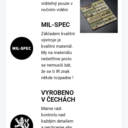
viditelný pouze v
nočním vidění.
MIL-SPEC
Základem kvalitní
výstroje je
kvalitní materiál.
My na materiálu
nešetříme proto
se nemusíš bát,
že se ti IR znak
někde rozpadne !
VYROBENO
V ČECHÁCH
Máme rádi
kontrolu nad
každým detailem
a nechceme aby