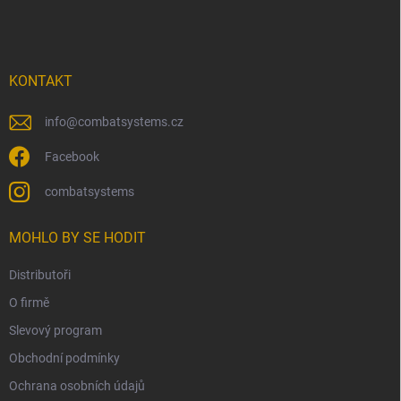
á
p
a
t
í
KONTAKT
info
@
combatsystems.cz
Facebook
combatsystems
MOHLO BY SE HODIT
Distributoři
O firmě
Slevový program
Obchodní podmínky
Ochrana osobních údajů