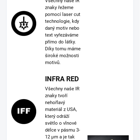
Všechny naše IR
znaky řežeme
pomocí laser cut
technologie, kdy
daný motiv nebo
text vyřezáváme
přímo do látky.
Díky tomu máme
široké možnosti
motivů.
INFRA RED
Všechny naše IR
znaky tvoří
nehořlavý
materiál z USA,
který odráží
světlo o vlnové
délce v pásmu 3-
12 µm a je tak