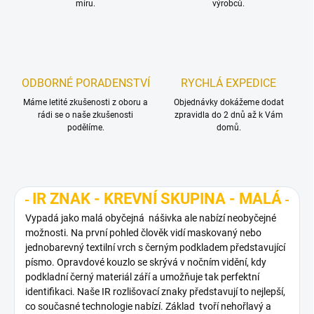
míru.
výrobců.
ODBORNÉ PORADENSTVÍ
RYCHLÁ EXPEDICE
Máme letité zkušenosti z oboru a
Objednávky dokážeme dodat
rádi se o naše zkušenosti
zpravidla do 2 dnů až k Vám
podělíme.
domů.
IR ZNAK - KREVNÍ SKUPINA - MALÁ
Vypadá jako malá obyčejná nášivka ale nabízí neobyčejné
možnosti. Na první pohled člověk vidí maskovaný nebo
jednobarevný textilní vrch s černým podkladem představující
písmo. Opravdové kouzlo se skrývá v nočním vidění, kdy
podkladní černý materiál září a umožňuje tak perfektní
identifikaci. Naše IR rozlišovací znaky představují to nejlepší,
co současné technologie nabízí. Základ tvoří nehořlavý a