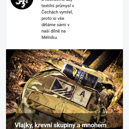
textilní průmysl v
Čechách vymřel,
proto si vše
děláme sami v
naší dílně na
Mělníku.
Vlajky, krevní skupiny a mnohem