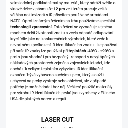
velmi odolný podkladní matný materiál, který odráží světlo o
vlnové délce v pásmu
3–12
µm
ve kterém pracuje velká
většina noktovizorů s IR přísvitem používané armádami
NATO. Oproti známým řešením na trhu používáme speciální
technologii zpracování.
Toto řešení se vyznačuje zejména
mnohem delší životností znaku a zcela odpadá odlupování
krycí fólie jako na konkurenčních výrobcích, které vede k
nevratnému poškození IR identifikačního znaku. lze používat
při naše IR znaky lze používat při
teplotách -40°C - +90°C
a
proto jsou vhodné i pro bezpečný transport v nevytápěných
nákladových prostorech zejména vojenských letadel, kde
dochází k velkým teplotním výkyvům. IR identifikační
označení bývá vybaveno suchým zipem, který slouží k
uchycení na prvky výstroje nebo oblečení, ale v případě
potřeby je možné dodat bez něj. Veškeré použité materiály
pro výrobu IR identifikačních prvků jsou vyrobeny v EU nebo
USA dle platných norem a regulí.
LASER CUT