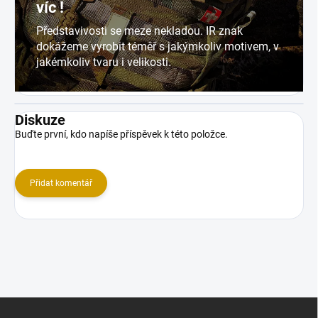
víc !
Představivosti se meze nekladou. IR znak
dokážeme vyrobit téměř s jakýmkoliv motivem, v
jakémkoliv tvaru i velikosti.
Diskuze
Buďte první, kdo napíše příspěvek k této položce.
Přidat komentář
Z