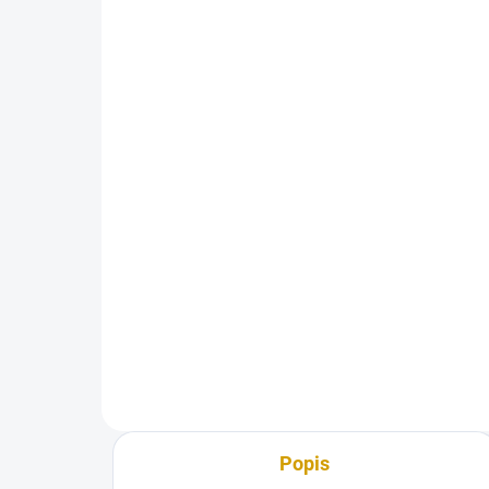
SKLADEM
(2 KS)
Modular Warrior Belt -
Taktický opasek
2 990 Kč
Detail
Popis