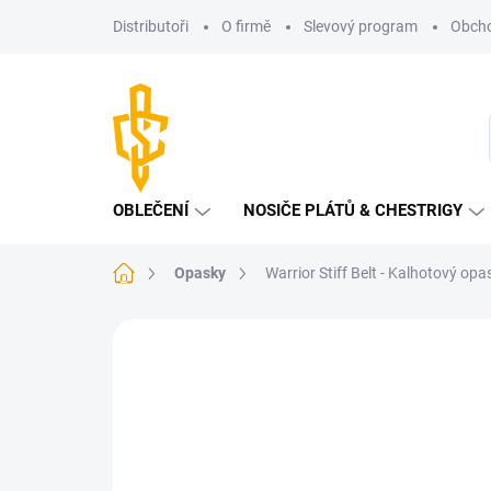
Přejít
Distributoři
O firmě
Slevový program
Obcho
na
obsah
OBLEČENÍ
NOSIČE PLÁTŮ & CHESTRIGY
Domů
Opasky
Warrior Stiff Belt - Kalhotový opa
Neohodnoceno
Podrobnosti hodnoce