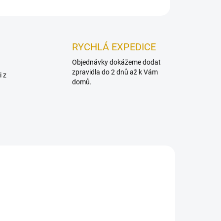
ZEPTAT SE
HLÍDAT
RYCHLÁ EXPEDICE
Objednávky dokážeme dodat
zpravidla do 2 dnů až k Vám
i z
domů.