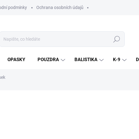
dní podmínky
Ochrana osobních údajů
Hledat
OPASKY
POUZDRA
BALISTIKA
K-9
D
sek
ní
ZNAČKA:
COMBAT SYSTEMS
690 Kč
/ ks
570,25 Kč bez DPH
Měrná
cena: