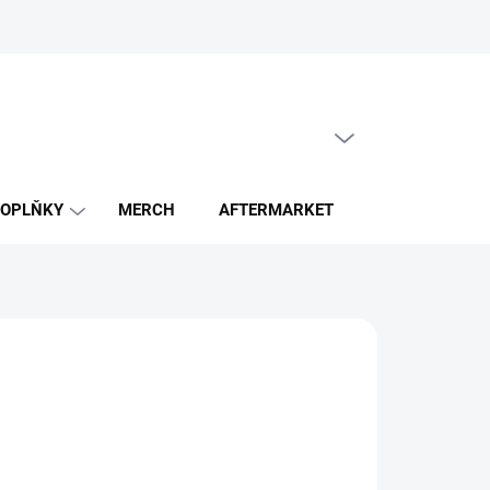
PRÁZDNÝ KOŠÍK
NÁKUPNÍ
KOŠÍK
OPLŇKY
MERCH
AFTERMARKET
ZACHRAŇ GE