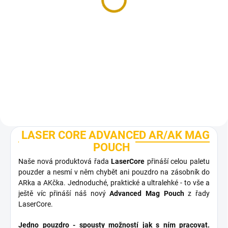
LaserCore Advanced
Shock Cord Pull Tab -
AR/AK Mag Pouch -
Tahátko
Kydex insert
79 Kč
290 Kč
Detail
Detail
LASER CORE ADVANCED AR/AK MAG
POUCH
Naše nová produktová řada
LaserCore
přináší celou paletu
pouzder a nesmí v něm chybět ani pouzdro na zásobník do
ARka a AKčka. Jednoduché, praktické a ultralehké - to vše a
ještě víc přináší náš nový
Advanced Mag Pouch
z řady
LaserCore.
Jedno pouzdro - spousty možností jak s ním pracovat.