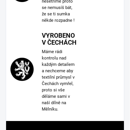
nešetříme proto
se nemusíš bát,
že se ti sumka
někde rozpadne !
VYROBENO
V ČECHÁCH
Máme rádi
kontrolu nad
každým detailem
a nechceme aby
textilní průmysl v
Čechách vymřel,
proto si vše
děláme sami v
naší dílně na
Mělníku.