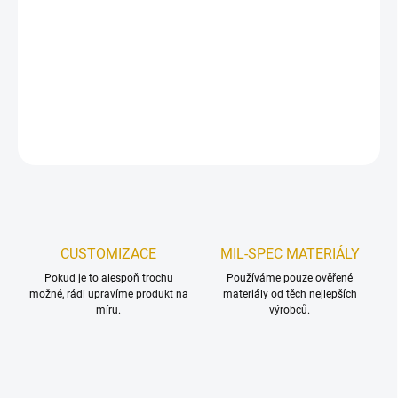
Nové
pouzdro na zásobník typu AR15
nebo
AK47
z produktové
řady LaserCore.
DETAILNÍ INFORMACE
ZEPTAT SE
HLÍDAT
Uložit
CUSTOMIZACE
MIL-SPEC MATERIÁLY
Pokud je to alespoň trochu
Používáme pouze ověřené
možné, rádi upravíme produkt na
materiály od těch nejlepších
míru.
výrobců.