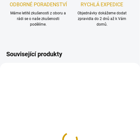
ODBORNÉ PORADENSTVÍ
RYCHLÁ EXPEDICE
Máme letité zkušenosti z oboru a
Objednávky dokážeme dodat
rádi se o naše zkušenosti
zpravidla do 2 dnů až k Vám
podělíme.
domů.
Související produkty
NOVINKA
SKLADEM
SKLADEM
(>5 KS)
(>5 KS)