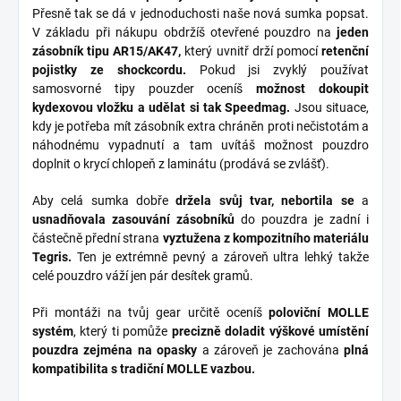
Přesně tak se dá v jednoduchosti naše nová sumka popsat.
V základu při nákupu obdržíš otevřené pouzdro na
jeden
zásobník tipu AR15/AK47,
který uvnitř drží pomocí
retenční
pojistky ze shockcordu.
Pokud jsi zvyklý používat
samosvorné tipy pouzder oceníš
možnost dokoupit
kydexovou vložku a udělat si tak Speedmag.
Jsou situace,
kdy je potřeba mít zásobník extra chráněn proti nečistotám a
náhodnému vypadnutí a tam uvítáš možnost pouzdro
doplnit o krycí chlopeň z laminátu (prodává se zvlášť).
Aby celá sumka dobře
držela svůj tvar, nebortila se
a
usnadňovala zasouvání zásobníků
do pouzdra je zadní i
částečně přední strana
vyztužena z kompozitního materiálu
Tegris.
Ten je extrémně pevný a zároveň ultra lehký takže
celé pouzdro váží jen pár desítek gramů.
Při montáži na tvůj gear určitě oceníš
poloviční MOLLE
systém
, který ti pomůže
precizně doladit výškové umístění
pouzdra zejména na opasky
a zároveň je zachována
plná
kompatibilita s tradiční MOLLE vazbou.