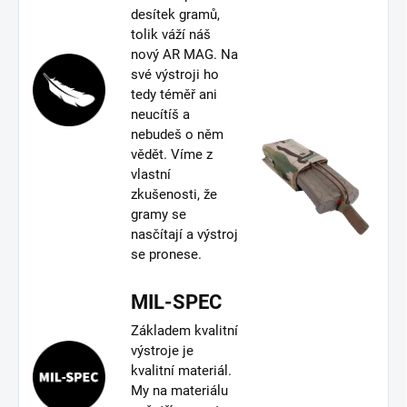
desítek gramů,
tolik váží náš
nový AR MAG. Na
své výstroji ho
tedy téměř ani
neucítíš a
nebudeš o něm
vědět. Víme z
vlastní
zkušenosti, že
gramy se
nasčítají a výstroj
se pronese.
MIL-SPEC
Základem kvalitní
výstroje je
kvalitní materiál.
My na materiálu