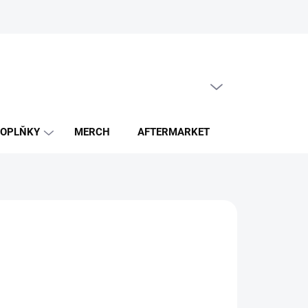
PRÁZDNÝ KOŠÍK
NÁKUPNÍ
KOŠÍK
OPLŇKY
MERCH
AFTERMARKET
ZACHRAŇ GE