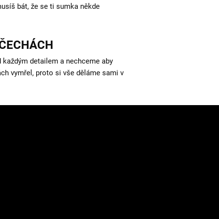
usíš bát, že se ti sumka někde
 ČECHÁCH
d každým detailem a nechceme aby
ách vymřel, proto si vše děláme sami v