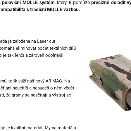
íš
poloviční MOLLE systém
, který ti pomůže
precizně doladit 
kompatibilita s tradiční MOLLE vazbou.
ada je založena na Laser cut
pomáhá eliminovat počet textilních dílů
ro je tak lehčí a zároveň odolnější.
amů, tolik váží náš nový AR MAG. Na
měř ani neucítíš a nebudeš o něm vědět.
ti, že gramy se nasčítají a výstroj se
je je kvalitní materiál. My na materiálu