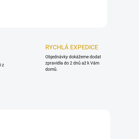
ZEPTAT SE
HLÍDAT
RYCHLÁ EXPEDICE
Objednávky dokážeme dodat
zpravidla do 2 dnů až k Vám
i z
domů.