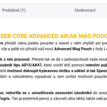
Podobné (1)
Hodnocení
SER CORE ADVANCED AR/AK MAG PO
re
přináší celou paletu pouzder a nesmí v něm chybět ani p
 vše a ještě víc přináší náš nový
Advanced Mag Pouch
z řady L
k s ním pracovat.
Přesně tak se dá v jednoduchosti naše nov
ásobník tipu AR15/AK47,
který uvnitř drží pomocí
retenční poj
eníš
možnost dokoupit kydexovou vložku a udělat si tak Spe
totám a náhodnému vypadnutí a tam uvítáš možnost pouzdro
ar, nebortila se
a
usnadňovala zasouvání zásobníků
do pouzd
Tegris.
Ten je extrémně pevný a zároveň ultra lehký takže celé p