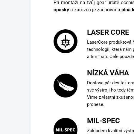
Při montáži na tvůj gear určitě ocen
opasky
a zároveň je zachována
plná 
LASER CORE
LaserCore produktová ř
technologii, která nám 
a tím i šítí. Celé pouzd
NÍZKÁ VÁHA
Doslova pár desítek gr
své výstroji ho tedy té
Víme z vlastní zkušenos
pronese.
MIL-SPEC
Základem kvalitní výstro