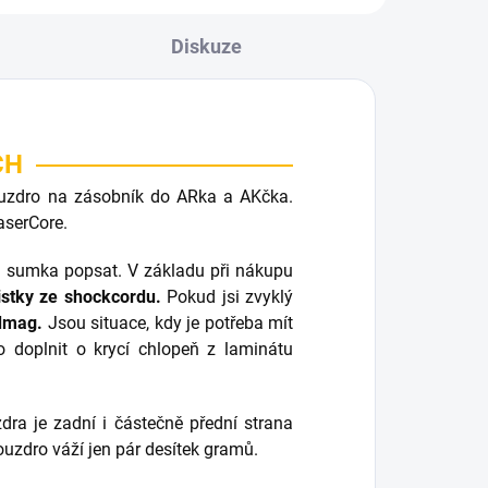
Diskuze
UCH
ouzdro na zásobník do ARka a AKčka.
aserCore.
á sumka popsat. V základu při nákupu
istky ze shockcordu.
Pokud jsi zvyklý
edmag.
Jsou situace, kdy je potřeba mít
 doplnit o krycí chlopeň z laminátu
ra je zadní i částečně přední strana
ouzdro váží jen pár desítek gramů.