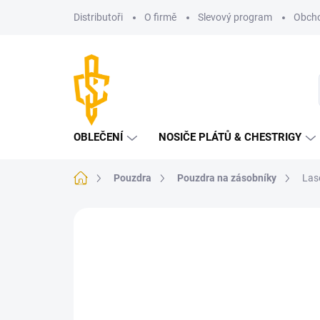
Přejít
Distributoři
O firmě
Slevový program
Obcho
na
obsah
OBLEČENÍ
NOSIČE PLÁTŮ & CHESTRIGY
Domů
Pouzdra
Pouzdra na zásobníky
Las
Neohodnoceno
Podrobnosti hodnoce
NOVINKA