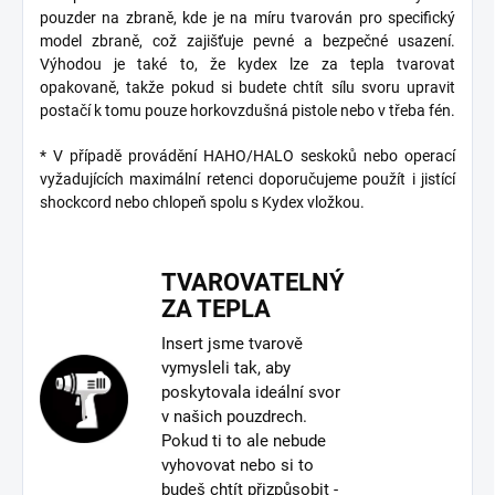
pouzder na zbraně, kde je na míru tvarován pro specifický
model zbraně, což zajišťuje pevné a bezpečné usazení.
Výhodou je také to, že kydex lze za tepla tvarovat
opakovaně, takže pokud si budete chtít sílu svoru upravit
postačí k tomu pouze horkovzdušná pistole nebo v třeba fén.
* V případě provádění HAHO/HALO seskoků nebo operací
vyžadujících maximální retenci doporučujeme použít i jistící
shockcord nebo chlopeň spolu s Kydex vložkou.
TVAROVATELNÝ
ZA TEPLA
Insert jsme tvarově
vymysleli tak, aby
poskytovala ideální svor
v našich pouzdrech.
Pokud ti to ale nebude
vyhovovat nebo si to
budeš chtít přizpůsobit -