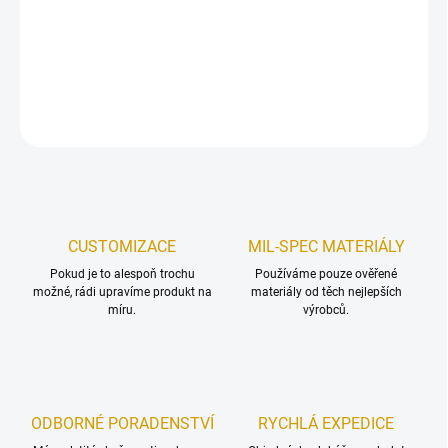
Samosvorný insert z materiálu KYDEX
do
pouzdra na pistolový
zásobník
z produktové řady LaserCore.
DETAILNÍ INFORMACE
ZEPTAT SE
HLÍDAT
Uložit
CUSTOMIZACE
MIL-SPEC MATERIÁLY
Pokud je to alespoň trochu
Používáme pouze ověřené
možné, rádi upravíme produkt na
materiály od těch nejlepších
míru.
výrobců.
ODBORNÉ PORADENSTVÍ
RYCHLÁ EXPEDICE