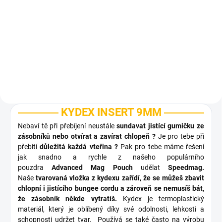
Pouzdro na zásobník
350 Kč
Detail
KYDEX INSERT 9MM
Nebaví tě při přebíjení neustále
sundavat jistící gumičku ze
zásobníků nebo otvírat a zavírat chlopeň ?
Je pro tebe při
přebití
důležitá každá vteřina ?
Pak pro tebe máme řešení
jak snadno a rychle z našeho populárního
pouzdra
Advanced Mag Pouch
udělat
Speedmag.
Naše
tvarovaná vložka z kydexu zařídí, že se můžeš zbavit
chlopní i jistícího bungee cordu a zároveň se nemusíš bát,
že zásobník někde vytratíš.
Kydex je termoplastický
materiál, který je oblíbený díky své odolnosti, lehkosti a
schopnosti udržet tvar. Používá se také často na výrobu