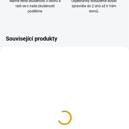
Máme letité zkušenosti z oboru a
Objednávky dokážeme dodat
rádi se o naše zkušenosti
zpravidla do 2 dnů až k Vám
podělíme.
domů.
Související produkty
NOVINKA
SKLADEM
(3 KS)
LaserCore Advanced
Pistol Mag Pouch -