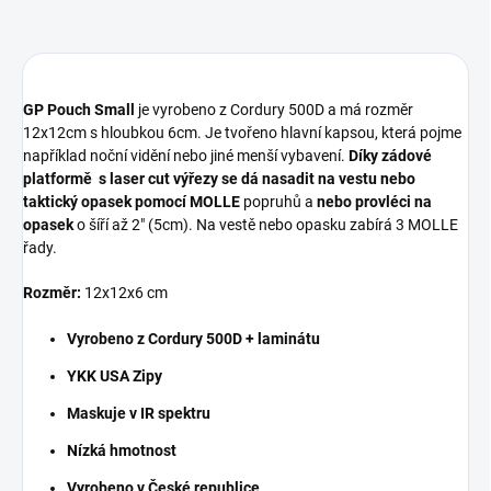
GP Pouch Small
je vyrobeno z Cordury 500D a má rozměr
12x12cm s hloubkou 6cm. Je tvořeno hlavní kapsou, která pojme
například noční vidění nebo jiné menší vybavení.
Díky zádové
platformě s laser cut výřezy se dá nasadit na vestu nebo
taktický opasek pomocí MOLLE
popruhů a
nebo provléci na
opasek
o šíří až 2" (5cm). Na vestě nebo opasku zabírá 3 MOLLE
řady.
Rozměr:
12x12x6 cm
Vyrobeno z Cordury 500D + laminátu
YKK USA Zipy
Maskuje v IR spektru
Nízká hmotnost
Vyrobeno v České republice