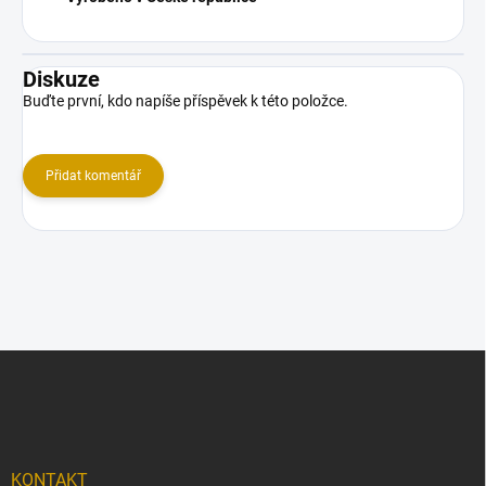
Diskuze
Buďte první, kdo napíše příspěvek k této položce.
Přidat komentář
Z
á
p
a
t
í
KONTAKT