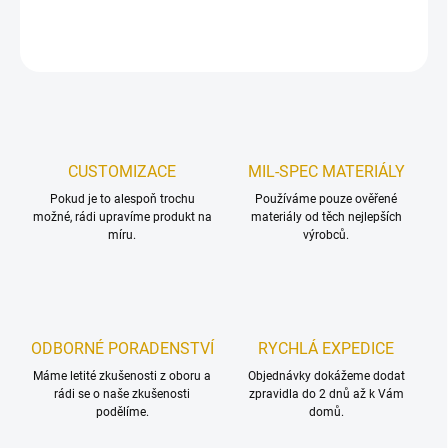
ZEPTAT SE
HLÍDAT
Uložit
CUSTOMIZACE
MIL-SPEC MATERIÁLY
Pokud je to alespoň trochu
Používáme pouze ověřené
možné, rádi upravíme produkt na
materiály od těch nejlepších
míru.
výrobců.
ODBORNÉ PORADENSTVÍ
RYCHLÁ EXPEDICE
Máme letité zkušenosti z oboru a
Objednávky dokážeme dodat
rádi se o naše zkušenosti
zpravidla do 2 dnů až k Vám
podělíme.
domů.