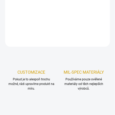
Sada
Rail 3.0
s integrovanou
Picatinny lištou
pro cvičné helmy
Team Wendy Carbon a LTP.
DETAILNÍ INFORMACE
ZEPTAT SE
HLÍDAT
Uložit
CUSTOMIZACE
MIL-SPEC MATERIÁLY
Pokud je to alespoň trochu
Používáme pouze ověřené
možné, rádi upravíme produkt na
materiály od těch nejlepších
míru.
výrobců.