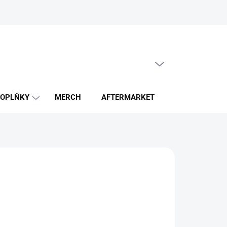
PRÁZDNÝ KOŠÍK
NÁKUPNÍ
KOŠÍK
OPLŇKY
MERCH
AFTERMARKET
ZACHRAŇ GE