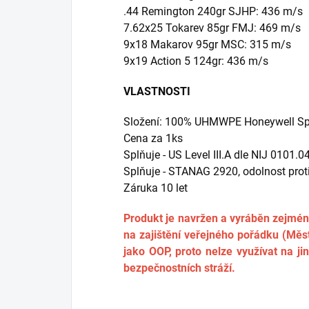
.44 Remington 240gr SJHP: 436 m/s
7.62x25 Tokarev 85gr FMJ: 469 m/s
9x18 Makarov 95gr MSC: 315 m/s
9x19 Action 5 124gr: 436 m/s
VLASTNOSTI
Složení: 100% UHMWPE Honeywell Spe
Cena za 1ks
Splňuje - US Level III.A dle NIJ 0101.0
Splňuje - STANAG 2920, odolnost prot
Záruka 10 let
Produkt je navržen a vyráběn zejména 
na zajištění veřejného pořádku (Měst
jako OOP, proto nelze využívat na j
bezpečnostních stráží.