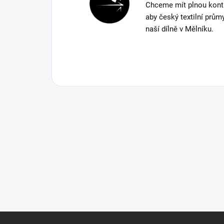
Chceme mít plnou kont
aby český textilní prům
naší dílně v Mělníku.
Z