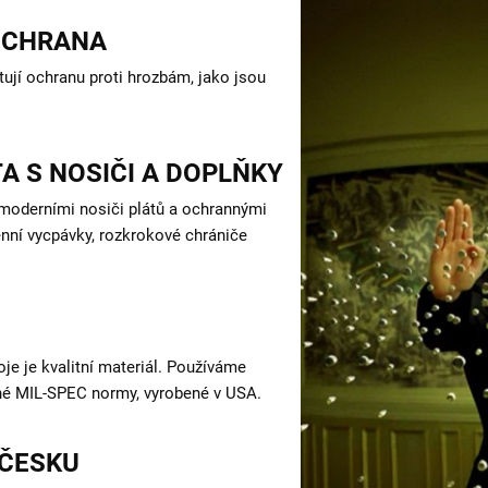
OCHRANA
tují ochranu proti hrozbám, jako jsou
A S NOSIČI A DOPLŇKY
 moderními nosiči plátů a ochrannými
enní vycpávky, rozkrokové chrániče
oje je kvalitní materiál. Používáme
ísné MIL-SPEC normy, vyrobené v USA.
 ČESKU