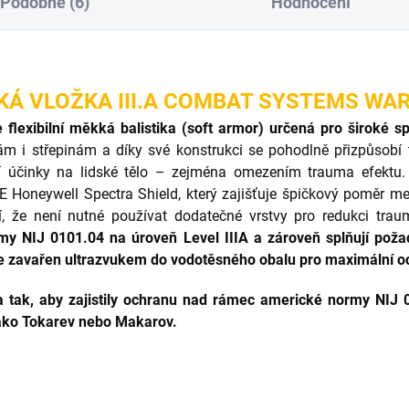
Podobné (6)
Hodnocení
KÁ VLOŽKA III.A COMBAT SYSTEMS WA
 flexibilní měkká balistika (soft armor) určená pro široké s
ám i střepinám a díky své konstrukci se pohodlně přizpůsobí tě
ejí účinky na lidské tělo – zejména omezením trauma efektu
oneywell Spectra Shield, který zajišťuje špičkový poměr mezi 
tní, že není nutné používat dodatečné vrstvy pro redukci tr
rmy NIJ 0101.04 na úroveň Level IIIA a zároveň splňují po
e zavařen ultrazvukem do vodotěsného obalu pro maximální och
a tak, aby zajistily ochranu nad rámec americké normy NIJ 0
jako Tokarev nebo Makarov.