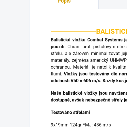
Popis
BALISTIC
Balistická vložka Combat Systems je
použití.
Chrání proti pistolovým střel
střelu, ale zároveň minimalizovat j
materiály, zejména americký UHMWPE H
ochranou. Materiál je natolik kvali
tlumí.
Vložky jsou testovány dle no
odolností V50 = 606 m/s. Každý kus j
Naše balistické vložky jsou navržen
dostupné, avšak nebezpečné střely 
Testováno střelami
9x19mm 124gr FMJ: 436 m/s