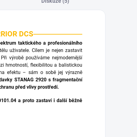
Diskuze (5)
RRIOR DCS
pektrum taktického a profesionálního
lu uživatele. Cílem je nejen zastavit
. Při výrobě používáme nejmodernější
hmotností, flexibilitou a balistickou
auma efektu – sám o sobě jej výrazně
žadavky STANAG 2920 s fragmentační
ranu před vlivy prostředí.
101.04 a proto zastaví i další běžně