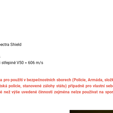
ctra Shield
4
i střepině V50 = 606 m/s
pro použití v bezpečnostních sborech (Policie, Armáda, složky
ská policie, stanovené zálohy státu) případně pro vlastní s
iné než výše uvedené činnosti zejména nelze používat na spor