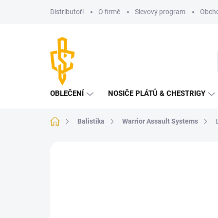
Přejít
Distributoři
O firmě
Slevový program
Obcho
na
obsah
OBLEČENÍ
NOSIČE PLÁTŮ & CHESTRIGY
Domů
Balistika
Warrior Assault Systems
Neohodnoceno
Podrobnosti hodnoce