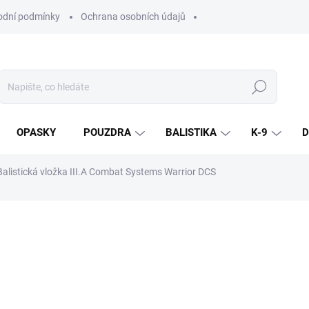
dní podmínky
Ochrana osobních údajů
Hledat
OPASKY
POUZDRA
BALISTIKA
K-9
D
Balistická vložka III.A Combat Systems Warrior DCS
ní
ZNAČKA:
COMBAT SYSTEMS
od
4 995 Kč
/ ks
od
4 128,10 Kč
bez DPH
Měrná
cena: