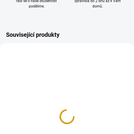
rádi se o naše zkušenosti
zpravidla do 2 dnů až k Vám
podělíme.
domů.
Související produkty
NOVINKA
VÝROBA NA ZAKÁZKU
SKLADEM
Balistický plát SAPI
(2 KS)
Level RF2 Stand Alone
Balistický plát SAPI
22 990 Kč
od
Level III + Stand Alone