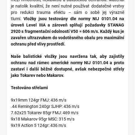
je natolik kvalitní, že není nutné používat dodatečné vrstvy
pro redukci trauma efektu – sám o sobě jej výrazně
tlumí.
Vložky jsou testovány dle normy NIJ 0101.04 na
úroveň Level IIIA a zároveň splňují požadavky STANAG
2920 s fragmentační odolností V50 = 606 m/s. Každý kus je
zavařen ultrazvukem do vodotěsného obalu pro maximální
ochranu před vlivy prostředí.
Naše balistické vložky jsou navržena tak, aby zajistily
ochranu nad rámec americké normy NIJ 0101.04 a proto
zastaví i další běžně dostupné, avšak nebezpečné střely
jako Tokarev nebo Makarov.
Testováno střelami
9x19mm 124gr FMJ: 436 m/s
.44 Remington 240gr SJHP: 436 m/s
7.62x25 Tokarev 85gr FMJ: 469 m/s
9x18 Makarov 95gr MSC: 315 m/s
9x19 Action 5 124gr: 436 m/s