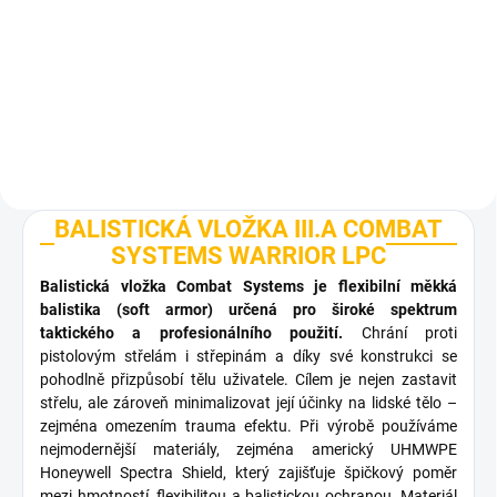
10 490 Kč
od
Detail
Detail
BALISTICKÁ VLOŽKA III.A COMBAT
SYSTEMS WARRIOR LPC
Balistická vložka Combat Systems je flexibilní měkká
balistika (soft armor) určená pro široké spektrum
taktického a profesionálního použití.
Chrání proti
pistolovým střelám i střepinám a díky své konstrukci se
pohodlně přizpůsobí tělu uživatele. Cílem je nejen zastavit
střelu, ale zároveň minimalizovat její účinky na lidské tělo –
zejména omezením trauma efektu. Při výrobě používáme
nejmodernější materiály, zejména americký UHMWPE
Honeywell Spectra Shield, který zajišťuje špičkový poměr
mezi hmotností, flexibilitou a balistickou ochranou. Materiál