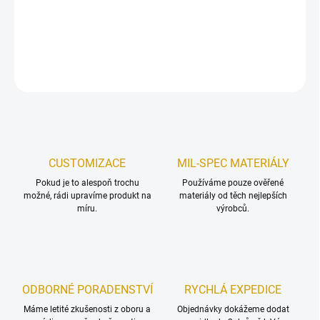
Sada balistická vložek pro nosič plátů Warrior LPC.
DETAILNÍ INFORMACE
ZEPTAT SE
HLÍDAT
Uložit
CUSTOMIZACE
MIL-SPEC MATERIÁLY
Pokud je to alespoň trochu
Používáme pouze ověřené
možné, rádi upravíme produkt na
materiály od těch nejlepších
míru.
výrobců.
ODBORNÉ PORADENSTVÍ
RYCHLÁ EXPEDICE
Máme letité zkušenosti z oboru a
Objednávky dokážeme dodat